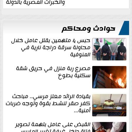
والخبرات المصرية بالدولة
حوادث ومحاكم
حبس 4 متهمين بقتل عامل خلال
محاولة سرقة دراجة نارية في
المنوفية
مصرع ربة منزل في حريق شقة
سكنية بطوخ
بقيادة الرائد معتز مرسي.. مباحث
كفر صقر تنشط بقوة وتوجه ضربات
أمنية...
القبض على عامل بتهمة تصوير
فتاة داخل غرفة تغيير الملابس