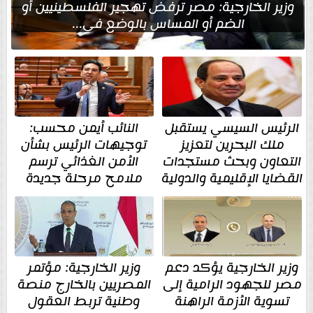
وزير الخارجية: مصر ترفض تهجير الفلسطينيين أو
الضم أو المساس بالوضع في...
الرئيس السيسي يستقبل
النائب أيمن محسب:
ملك البحرين لتعزيز
توجيهات الرئيس بشأن
التعاون وبحث مستجدات
الأمن الغذائي ترسم
القضايا الإقليمية والدولية
ملامح مرحلة جديدة
وزير الخارجية يؤكد دعم
وزير الخارجية: مؤتمر
مصر للجهود الرامية إلى
المصريين بالخارج منصة
تسوية الأزمة الراهنة
وطنية تربط العقول