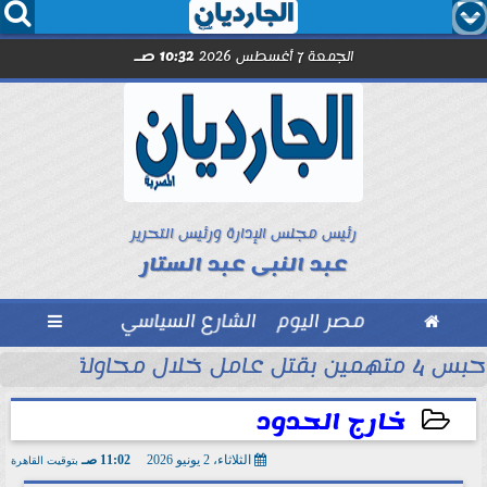




الجمعة 7 أغسطس 2026
10:32 صـ
رئيس مجلس الإدارة ورئيس التحرير
عبد النبى عبد الستار

مصر اليوم
الشارع السياسي

حبس 4 متهمين بقتل عامل خلال محاولة سرقة دراجة نارية في المنوفية
ود ..” محمد...
خارج الحدود
الثلاثاء، 2 يونيو 2026
11:02 صـ
بتوقيت القاهرة
2026-06-02 11:02:12