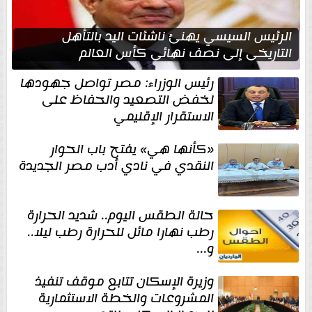
الرئيس السيسي يهنئ ناشئات اليد بالتأهل
التاريخي إلى نصف نهائي كأس العالم
رئيس الوزراء: مصر تواصل جهودها
لخفض التصعيد والحفاظ على
الاستقرار الإقليمي
«كأنها هي» يفتح باب الحوار
النقدي في نادي أدب مصر الجديدة
حالة الطقس اليوم.. شديد الحرارة
رطب نهارا مائل للحرارة رطب ليلا..
و...
وزيرة الإسكان تتابع موقف تنفيذ
المشروعات والخطة الاستثمارية