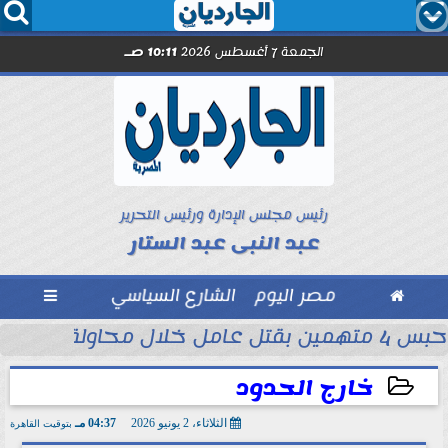




الجمعة 7 أغسطس 2026
10:11 صـ
رئيس مجلس الإدارة ورئيس التحرير
عبد النبى عبد الستار

مصر اليوم
الشارع السياسي

حبس 4 متهمين بقتل عامل خلال محاولة سرقة دراجة نارية في المنوفية
ود ..” محمد...
خارج الحدود
الثلاثاء، 2 يونيو 2026
04:37 مـ
بتوقيت القاهرة
2026-06-02 16:37:35