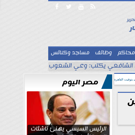




حرير

ر
محاكم
وظائف
مساجد وكنائس

لشافعي يكتب: وعي الشعوب لا يُقاس بالعناكب و
مصر اليوم
بتوقيت القاهرة
ن
الرئيس السيسي يهنئ ناشئات