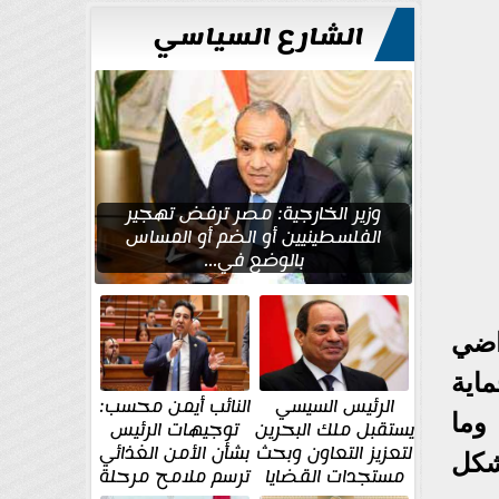
للتعمير
الشارع السياسي
وزير الخارجية: مصر ترفض تهجير
الفلسطينيين أو الضم أو المساس
بالوضع في...
اضي
اية
الرئيس السيسي
النائب أيمن محسب:
وما
يستقبل ملك البحرين
توجيهات الرئيس
لتعزيز التعاون وبحث
بشأن الأمن الغذائي
شكل
مستجدات القضايا
ترسم ملامح مرحلة