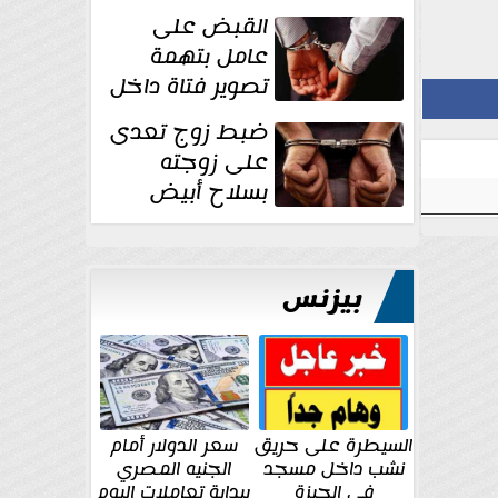
بقوة وتوجه
القبض على
ضربات أمنية...
عامل بتهمة
تصوير فتاة داخل
غرفة تغيير
ضبط زوج تعدى
الملابس بمحل في...
على زوجته
بسلاح أبيض
وأصابها بجرح
قطعي في الوجه...
بيزنس
السيطرة على حريق
سعر الدولار أمام
نشب داخل مسجد
الجنيه المصري
في الجيزة
ببداية تعاملات اليوم