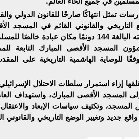
لمسلمين في جميع أنحاء العالم.
سات تمثل انتهاكًا صارخًا للقانون الدولي والق
ع التاريخي والقانوني القائم في المسجد الأ
المبارك، والذي يشكل بكامل مساحته البالغة 144 دونمًا مكان عبادة خالصًا 
ن المسجد الأقصى المبارك التابعة للمم
 وفقًا للوصاية الهاشمية التاريخية على المق
قلقها إزاء استمرار سلطات الاحتلال الإسرائيل
ى المسجد الأقصى المبارك، واستهداف العام
 المسجد، وتكثيف سياسات الإبعاد والاعتقال، 
ع جديد وتغيير الوضع التاريخي والقانوني الق