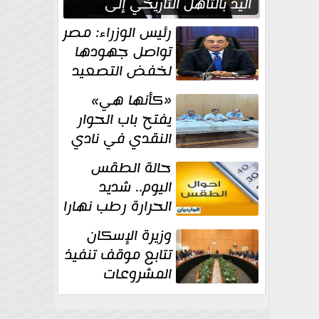
اليد بالتأهل التاريخي إلى
نصف نهائي كأس العالم
رئيس الوزراء: مصر
تواصل جهودها
لخفض التصعيد
والحفاظ على
«كأنها هي»
الاستقرار الإقليمي
يفتح باب الحوار
النقدي في نادي
أدب مصر الجديدة
حالة الطقس
اليوم.. شديد
الحرارة رطب نهارا
مائل للحرارة رطب
وزيرة الإسكان
ليلا.. و...
تتابع موقف تنفيذ
المشروعات
والخطة
الاستثمارية للجهاز المركزي