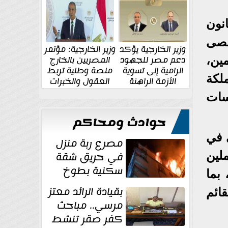
الإقليمية والدولية
جديدة
انون
قصى
وزير الخارجية يؤكد
وزير الخارجية: مؤتمر
دعم مصر للجهود
المصريين بالخارج
للمسلمين،
الرامية إلى تسوية
منصة وطنية تربط
لكة
الأزمة الراهنة
العقول والخبرات
المصرية بالدولة
دسات
حوادث ومحاكم
ي في
مصرع ربة منزل
في حريق شقة
لين
سكنية بطوخ
بما
بقيادة الرائد معتز
ائم
مرسي.. مباحث
كفر صقر تنشط