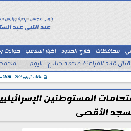
رئيس مجلس الإدارة ورئيس الت
عبد النبى عبد الستا
سي
محافظات
خارج الحدود
اخبار الملاعب
حوادث و
توك شو
تقبال قائد الفراعنة محمد صلاح.. اليوم
محمد ا
الثلاثاء، 2 يونيو 2026
05:28 مـ
قتحامات المستوطنين الإسرائيليي
سجد الأقصى