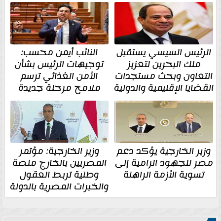
الرئيس السيسي يستقبل
النائب أيمن محسب:
ملك البحرين لتعزيز
توجيهات الرئيس بشأن
التعاون وبحث مستجدات
الأمن الغذائي ترسم
القضايا الإقليمية والدولية
ملامح مرحلة جديدة
وزير الخارجية يؤكد دعم
وزير الخارجية: مؤتمر
مصر للجهود الرامية إلى
المصريين بالخارج منصة
تسوية الأزمة الراهنة
وطنية تربط العقول
والخبرات المصرية بالدولة