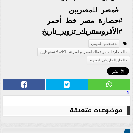
#مصر_للمصريين
#حضارة_مصر_خط_أحمر
#الأفروسنتريك_تزوير_تاريخ
دمحمود البيومي
الحضارة المصرية ملك لمصر..والسرقة بالكلام لا تصنع تاريخ
الجاردالجارديان المصرية
⇧
موضوعات متعلقة