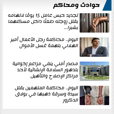
حوادث ومحاكم
تجديد حبس عامل 15 يومًا لاتهامه
بقتل زوجته طعنًا داخل مسكنهما
بشبرا...
اليوم.. محاكمة رجل الأعمال أمير
الهلالي بتهمة غسل الأموال
مصدر أمني ينفي مزاعم إخوانية
بتدهور السلامة الإنشائية لأحد
مراكز الإصلاح والتأهيل
اليوم.. محاكمة المتهمين بقتل
سيدة وسرقة ذهبها في بولاق
الدكرور