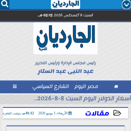




السبت 8 أغسطس 2026
05:15 مـ
رئيس مجلس الإدارة ورئيس التحرير
عبد النبى عبد الستار

مصر اليوم
الشارع السياسي

أسعار الدولار اليوم السبت 8-8-2026..
مقالات
الأربعاء، 3 يونيو 2026
01:12 مـ
بتوقيت القاهرة
2026-06-03 13:12:10