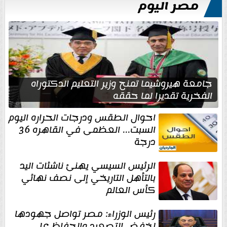
مصر اليوم
جامعة هيروشيما تمنح وزير التعليم الدكتوراه
الفخرية تقديرا لما حققه
احوال الطقس ودرجات الحراره اليوم
السبت... العظمى في القاهره 36
درجة
الرئيس السيسي يهنئ ناشئات اليد
بالتأهل التاريخي إلى نصف نهائي
كأس العالم
رئيس الوزراء: مصر تواصل جهودها
لخفض التصعيد والحفاظ على