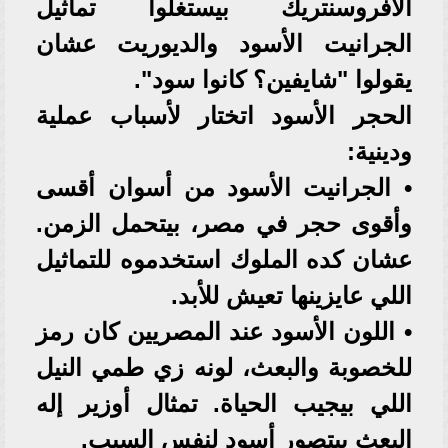
الأفروسنتريك بيستغلوا تماثيل
الجرانيت الأسود والديوريت عشان
يقولوا "شايفين؟ كانوا سود".
الحجر الأسود اتختار لأسباب عملية
ودينية:
• الجرانيت الأسود من أسوان أقسى
وأقوى حجر في مصر، بيتحمل الزمن.
عشان كده الملوك استخدموه للتماثيل
اللي عايزينها تعيش للأبد.
• اللون الأسود عند المصريين كان رمز
للخصوبة والبعث، لونه زي طمي النيل
اللي بيجيب الحياة. تمثال أوزير إله
البعث بيتصور أسود لنفس السبب.