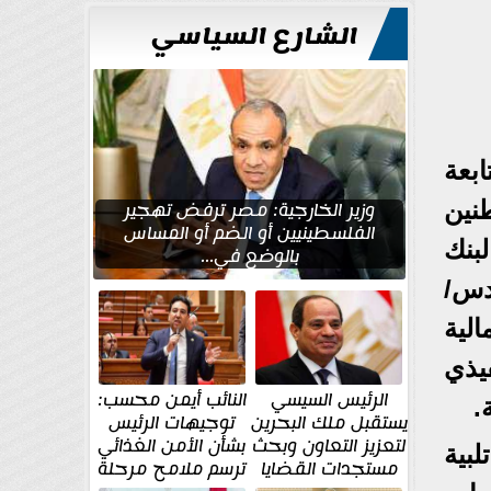
الشارع السياسي
بعة
نين
وزير الخارجية: مصر ترفض تهجير
الفلسطينيين أو الضم أو المساس
بنك
بالوضع في...
دس/
لية
يذي
الرئيس السيسي
النائب أيمن محسب:
.
يستقبل ملك البحرين
توجيهات الرئيس
لتعزيز التعاون وبحث
بشأن الأمن الغذائي
لبية
مستجدات القضايا
ترسم ملامح مرحلة