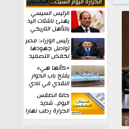
الحراره اليوم السبت...
العظمى في القاهره 36
الرئيس السيسي
درجة
يهنئ ناشئات اليد
بالتأهل التاريخي
إلى نصف نهائي
رئيس الوزراء: مصر
كأس العالم
تواصل جهودها
لخفض التصعيد
والحفاظ على
«كأنها هي»
الاستقرار الإقليمي
يفتح باب الحوار
النقدي في نادي
أدب مصر الجديدة
حالة الطقس
اليوم.. شديد
الحرارة رطب نهارا
مائل للحرارة رطب
ليلا.. و...