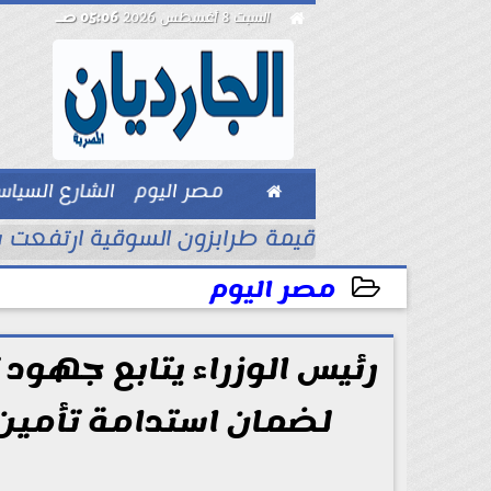

السبت 8 أغسطس 2026
05:06 صـ

مصر اليوم
الشارع السيا
بيزنس
غسل الأموال
قيمة طرابزون السوقية ارتفعت
مصر اليوم
2026-06-03 20:47:47
رئيس الوزراء يتابع جهود
لضمان استدامة تأمين