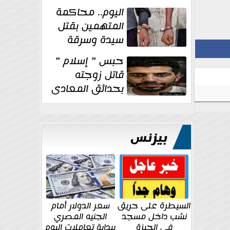
الإنشائية لأحد
اليوم.. محاكمة
مراكز الإصلاح والتأهيل
المتهمين بقتل
سيدة وسرقة
ذهبها في بولاق
حبس ” إسلام ”
الدكرور
قاتل زوجته
بحدائق المعادى
١٥ يوم أخرى
على...
بيزنس
السيطرة على حريق
سعر الدولار أمام
نشب داخل مسجد
الجنيه المصري
في الجيزة
ببداية تعاملات اليوم