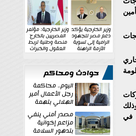
الإقليمية والدولية
جديدة
جات
مين
وزير الخارجية يؤكد
وزير الخارجية: مؤتمر
دعم مصر للجهود
المصريين بالخارج
تجات
الرامية إلى تسوية
منصة وطنية تربط
الأزمة الراهنة
العقول والخبرات
المصرية بالدولة
اري
ومة
حوادث ومحاكم
اليوم.. محاكمة
رجل الأعمال أمير
كات
الهلالي بتهمة
ذلك
غسل الأموال
مصدر أمني ينفي
 في
مزاعم إخوانية
بتدهور السلامة