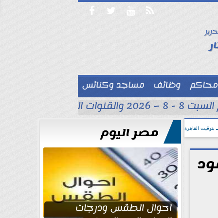




حرير

ر
محاكم
وظائف
مساجد وكنائس

القنوات الناقلة
حسام عب
مصر اليوم
بتوقيت القاهرة
ود
احوال الطقس ودرجات