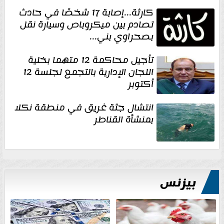
كارثة...إصابة 17 شخصًا في حادث
تصادم بين ميكروباص وسيارة نقل
بصحراوي بني...
تأجيل محاكمة 12 متهما بخلية
اللجان الإدارية بالتجمع لجلسة 12
أكتوبر
انتشال جثة غريق في منطقة نكلا
بمنشأة القناطر
بيزنس