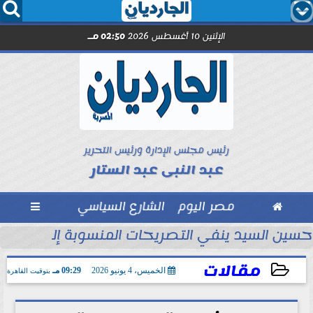




الإثنين 10 أغسطس 2026
02:50 مـ
رئيس مجلس الإدارة ورئيس التحرير
عبد النبى عبد الستار

مصر اليوم
الشارع السياسي

حسين السيد ينفي التصريحات المنسوبة إليه.. والزم
مقالات
الخميس، 4 يونيو 2026
09:29 مـ
بتوقيت القاهرة
2026-06-04 21:29:38