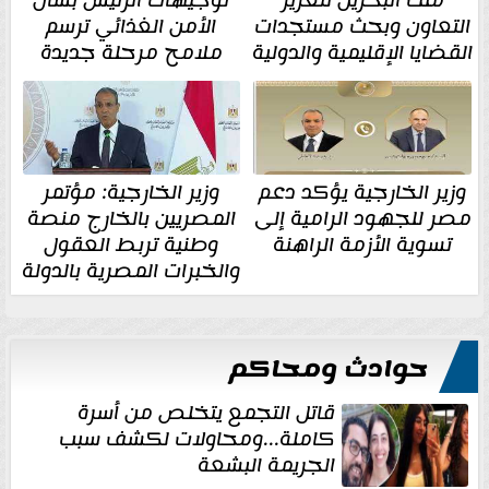
ملك البحرين لتعزيز
توجيهات الرئيس بشأن
التعاون وبحث مستجدات
الأمن الغذائي ترسم
القضايا الإقليمية والدولية
ملامح مرحلة جديدة
وزير الخارجية يؤكد دعم
وزير الخارجية: مؤتمر
مصر للجهود الرامية إلى
المصريين بالخارج منصة
تسوية الأزمة الراهنة
وطنية تربط العقول
والخبرات المصرية بالدولة
حوادث ومحاكم
قاتل التجمع يتخلص من أسرة
كاملة...ومحاولات لكشف سبب
الجريمة البشعة