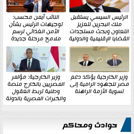
الرئيس السيسي يستقبل
النائب أيمن محسب:
ملك البحرين لتعزيز
توجيهات الرئيس بشأن
التعاون وبحث مستجدات
الأمن الغذائي ترسم
القضايا الإقليمية والدولية
ملامح مرحلة جديدة
وزير الخارجية يؤكد دعم
وزير الخارجية: مؤتمر
مصر للجهود الرامية إلى
المصريين بالخارج منصة
تسوية الأزمة الراهنة
وطنية تربط العقول
والخبرات المصرية بالدولة
حوادث ومحاكم