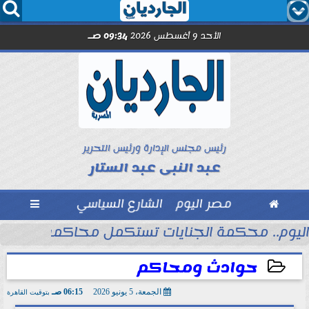




الأحد 9 أغسطس 2026
09:34 صـ
رئيس مجلس الإدارة ورئيس التحرير
عبد النبى عبد الستار

مصر اليوم
الشارع السياسي

اليوم.. محكمة الجنايات تستكمل محاكمة المته
حوادث ومحاكم
الجمعة، 5 يونيو 2026
06:15 صـ
بتوقيت القاهرة
2026-06-05 06:15:09