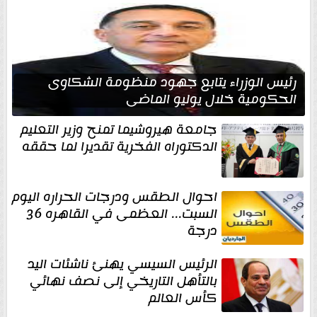
رئيس الوزراء يتابع جهود منظومة الشكاوى
الحكومية خلال يوليو الماضي
جامعة هيروشيما تمنح وزير التعليم
الدكتوراه الفخرية تقديرا لما حققه
احوال الطقس ودرجات الحراره اليوم
السبت... العظمى في القاهره 36
درجة
الرئيس السيسي يهنئ ناشئات اليد
بالتأهل التاريخي إلى نصف نهائي
كأس العالم