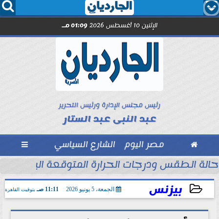




الإثنين 10 أغسطس 2026
01:09 مـ
رئيس مجلس الإدارة ورئيس التحرير
عبد النبى عبد الستار

مصر اليوم
الشارع السياسي

حالة الطقس ودرجات الحرارة المتوقعة اليوم الإثنين 10 أغسطس 2026
بيزنس
الجمعة، 5 يونيو 2026
11:11 صـ
بتوقيت القاهرة
2026-06-05 11:11:26