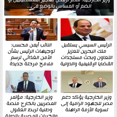
الضم أو المساس بالوضع في...
الرئيس السيسي يستقبل
النائب أيمن محسب:
ملك البحرين لتعزيز
توجيهات الرئيس بشأن
التعاون وبحث مستجدات
الأمن الغذائي ترسم
القضايا الإقليمية والدولية
ملامح مرحلة جديدة
وزير الخارجية يؤكد دعم
وزير الخارجية: مؤتمر
مصر للجهود الرامية إلى
المصريين بالخارج منصة
تسوية الأزمة الراهنة
وطنية تربط العقول
والخبرات المصرية بالدولة