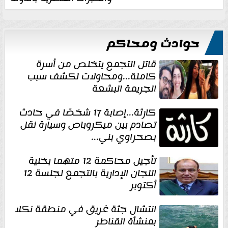
حوادث ومحاكم
قاتل التجمع يتخلص من أسرة
كاملة...ومحاولات لكشف سبب
الجريمة البشعة
كارثة...إصابة 17 شخصًا في حادث
تصادم بين ميكروباص وسيارة نقل
بصحراوي بني...
تأجيل محاكمة 12 متهما بخلية
اللجان الإدارية بالتجمع لجلسة 12
أكتوبر
انتشال جثة غريق في منطقة نكلا
بمنشأة القناطر