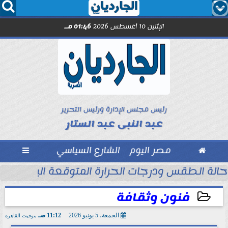




الإثنين 10 أغسطس 2026
01:46 مـ
رئيس مجلس الإدارة ورئيس التحرير
عبد النبى عبد الستار

مصر اليوم
الشارع السياسي

حالة الطقس ودرجات الحرارة المتوقعة اليوم الإثنين 10 أغسطس 2026
فنون وثقافة
الجمعة، 5 يونيو 2026
11:12 صـ
بتوقيت القاهرة
2026-06-05 11:12:02