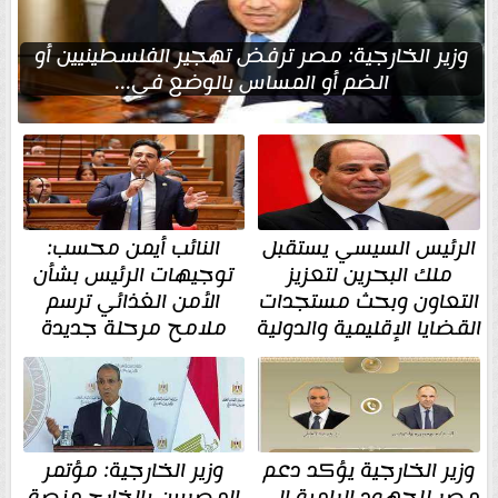
وزير الخارجية: مصر ترفض تهجير الفلسطينيين أو
الضم أو المساس بالوضع في...
الرئيس السيسي يستقبل
النائب أيمن محسب:
ملك البحرين لتعزيز
توجيهات الرئيس بشأن
التعاون وبحث مستجدات
الأمن الغذائي ترسم
القضايا الإقليمية والدولية
ملامح مرحلة جديدة
وزير الخارجية يؤكد دعم
وزير الخارجية: مؤتمر
مصر للجهود الرامية إلى
المصريين بالخارج منصة