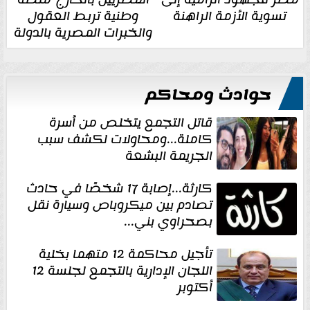
تسوية الأزمة الراهنة
وطنية تربط العقول
والخبرات المصرية بالدولة
حوادث ومحاكم
قاتل التجمع يتخلص من أسرة
كاملة...ومحاولات لكشف سبب
الجريمة البشعة
كارثة...إصابة 17 شخصًا في حادث
تصادم بين ميكروباص وسيارة نقل
بصحراوي بني...
تأجيل محاكمة 12 متهما بخلية
اللجان الإدارية بالتجمع لجلسة 12
أكتوبر