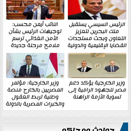
الرئيس السيسي يستقبل
النائب أيمن محسب:
ملك البحرين لتعزيز
توجيهات الرئيس بشأن
التعاون وبحث مستجدات
الأمن الغذائي ترسم
القضايا الإقليمية والدولية
ملامح مرحلة جديدة
وزير الخارجية يؤكد دعم
وزير الخارجية: مؤتمر
مصر للجهود الرامية إلى
المصريين بالخارج منصة
تسوية الأزمة الراهنة
وطنية تربط العقول
والخبرات المصرية بالدولة
حوادث ومحاكم