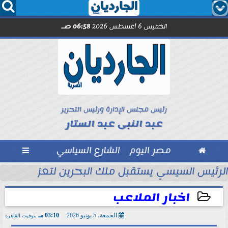




الخميس 6 أغسطس 2026
06:58 صـ
رئيس مجلس الإدارة ورئيس التحرير
عبد النبى عبد الستار

مصر اليوم
الشارع السياسي

تحاد السكندري فى الأسبوع الأول
الرئيس السيسي يستقبل ملك البحرين لتعزيز التعاو
اخبار الملاعب
الجمعة، 5 يونيو 2026
03:10 مـ
بتوقيت القاهرة
2026-06-05 15:10:51