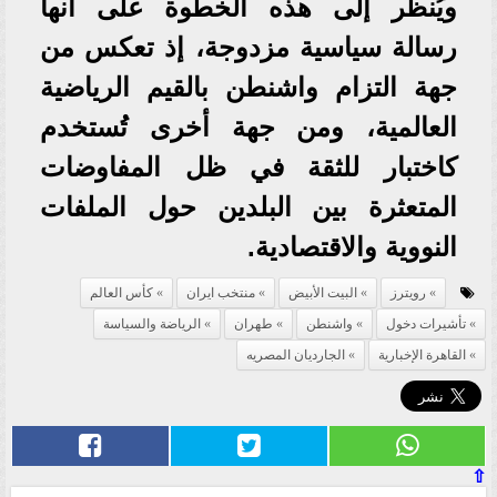
ويُنظر إلى هذه الخطوة على أنها
رسالة سياسية مزدوجة، إذ تعكس من
جهة التزام واشنطن بالقيم الرياضية
العالمية، ومن جهة أخرى تُستخدم
كاختبار للثقة في ظل المفاوضات
المتعثرة بين البلدين حول الملفات
النووية والاقتصادية.
رويترز
البيت الأبيض
منتخب ايران
كأس العالم
تأشيرات دخول
واشنطن
طهران
الرياضة والسياسة
القاهرة الإخبارية
الجارديان المصريه
⇧