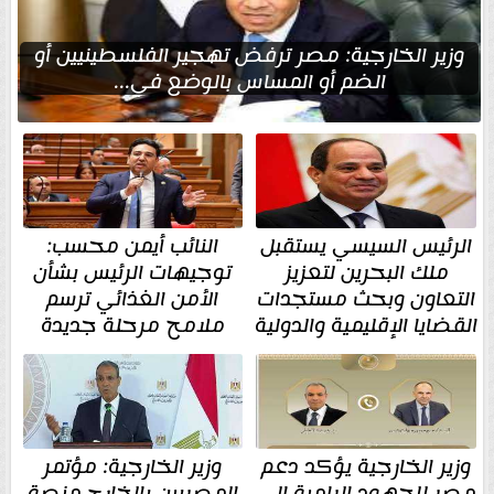
وزير الخارجية: مصر ترفض تهجير الفلسطينيين أو
الضم أو المساس بالوضع في...
الرئيس السيسي يستقبل
النائب أيمن محسب:
ملك البحرين لتعزيز
توجيهات الرئيس بشأن
التعاون وبحث مستجدات
الأمن الغذائي ترسم
القضايا الإقليمية والدولية
ملامح مرحلة جديدة
وزير الخارجية يؤكد دعم
وزير الخارجية: مؤتمر
مصر للجهود الرامية إلى
المصريين بالخارج منصة