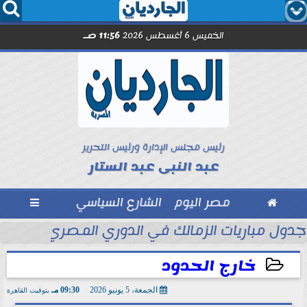




الخميس 6 أغسطس 2026
11:56 صـ
رئيس مجلس الإدارة ورئيس التحرير
عبد النبى عبد الستار

مصر اليوم
الشارع السياسي

والخفافيش... رسالة في نقد...
جدول مباريات الزمالك في الدوري المصري.... يواج
خارج الحدود
الجمعة، 5 يونيو 2026
09:30 مـ
بتوقيت القاهرة
2026-06-05 21:30:26