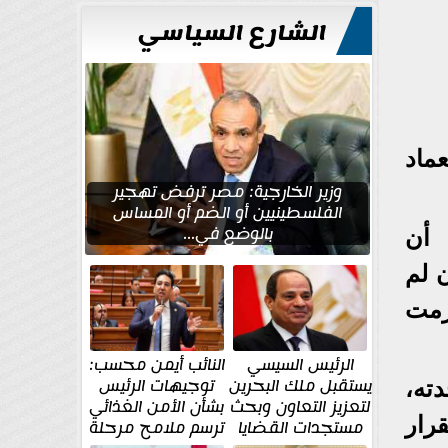
الشارع السياسي
ماد
وزير الخارجية: مصر ترفض تهجير
الفلسطينيين أو الضم أو المساس
بالوضع في...
 أن
 لم
رمت
الرئيس السيسي
النائب أيمن محسب:
يستقبل ملك البحرين
توجيهات الرئيس
ته،
لتعزيز التعاون وبحث
بشأن الأمن الغذائي
قرار
مستجدات القضايا
ترسم ملامح مرحلة