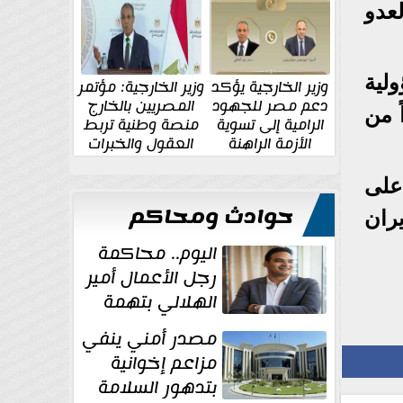
الإقليمية والدولية
جديدة
عدو
لية
وزير الخارجية يؤكد
وزير الخارجية: مؤتمر
دعم مصر للجهود
المصريين بالخارج
ً من
الرامية إلى تسوية
منصة وطنية تربط
الأزمة الراهنة
العقول والخبرات
المصرية بالدولة
 على
حوادث ومحاكم
ران
اليوم.. محاكمة
رجل الأعمال أمير
الهلالي بتهمة
غسل الأموال
مصدر أمني ينفي
مزاعم إخوانية
بتدهور السلامة