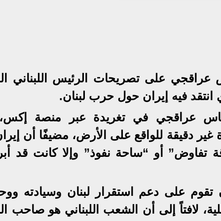
س عراقجي على تصريحات الرئيس اللبناني الع
نتقد فيه إيران حول حرب لبنان.
 عباس عراقجي في تغريدة عبر منصة إكس،
ير دقيقة للواقع على الأرض، مضيفًا أن إيران
ورقة تفاوض” أو “ساحة نفوذ” وإلا كانت قد أب
قوم على دعم استقرار لبنان وسيادته ووحد
ة، لافتاً إلى أن الشعب اللبناني هو صاحب ال