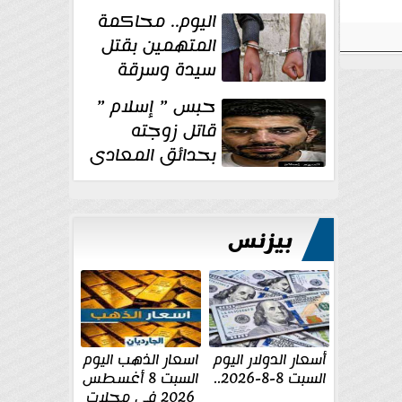
الإنشائية لأحد
اليوم.. محاكمة
مراكز الإصلاح والتأهيل
المتهمين بقتل
سيدة وسرقة
ذهبها في بولاق
حبس ” إسلام ”
الدكرور
قاتل زوجته
بحدائق المعادى
١٥ يوم أخرى
على...
بيزنس
أسعار الدولار اليوم
اسعار الذهب اليوم
السبت 8-8-2026..
السبت 8 أغسطس
2026 فى محلات