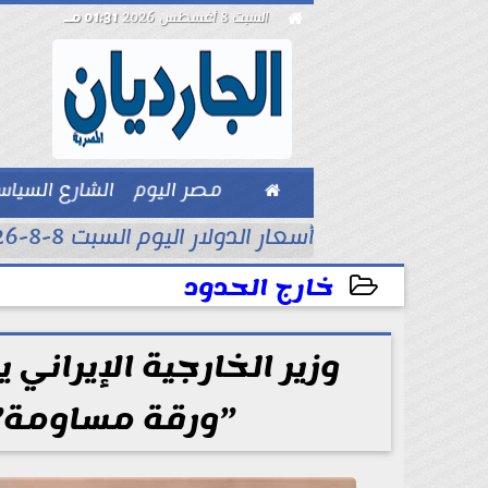

السبت 8 أغسطس 2026
01:31 مـ

مصر اليوم
الشارع السيا
بيزنس
أسعار الدولار اليوم السبت 8-8-2026..
خارج الحدود
2026-06-06 08:23:42
وزير الخارجية الإيراني
”ورقة مساومة” 