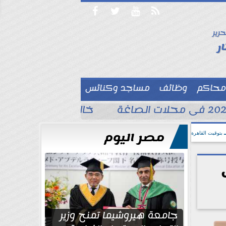




حرير

ر
محاكم
وظائف
مساجد وكنائس

خالد الغندور يطلب الد
مصر اليوم
بتوقيت القاهرة
جامعة هيروشيما تمنح وزير