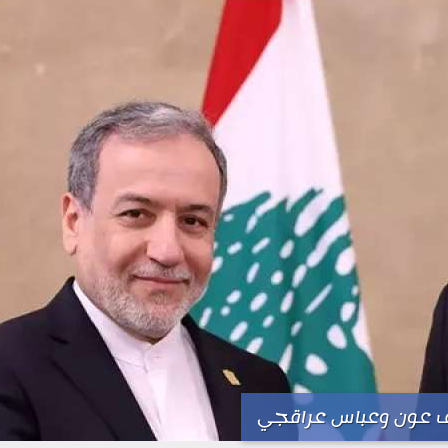
 عون وعباس عراقجي