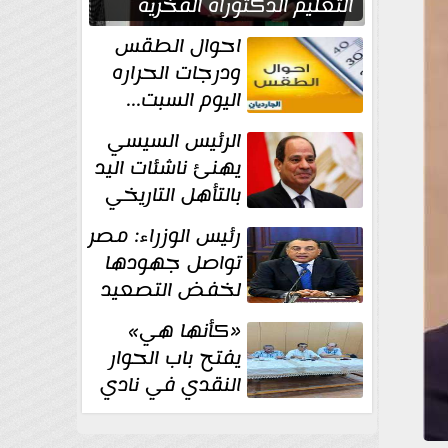
التعليم الدكتوراه الفخرية
تقديرا لما حققه
احوال الطقس
ودرجات الحراره
اليوم السبت...
العظمى في
الرئيس السيسي
القاهره 36 درجة
يهنئ ناشئات اليد
بالتأهل التاريخي
إلى نصف نهائي
رئيس الوزراء: مصر
كأس العالم
تواصل جهودها
لخفض التصعيد
والحفاظ على
«كأنها هي»
الاستقرار الإقليمي
يفتح باب الحوار
النقدي في نادي
أدب مصر الجديدة