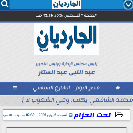




الجمعة 7 أغسطس 2026
12:26 صـ
رئيس مجلس الإدارة ورئيس التحرير
عبد النبى عبد الستار

مصر اليوم
الشارع السياسي

مد صلاح.. اليوم
محمد الشافعي يكتب: وعي الشعوب لا يُقاس بالعن
تحت الحزام
السبت، 6 يونيو 2026
02:39 مـ
بتوقيت القاهرة
2026-06-06 14:39:55