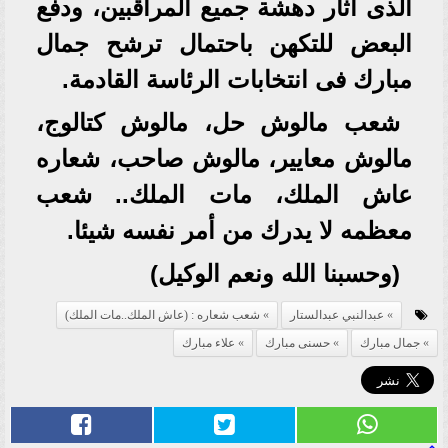
الذى آثار دهشة جميع المراقبين، ودفع
البعض للتكهن باحتمال ترشح جمال
مبارك فى انتخابات الرئاسة القادمة.
شعب مالوش حل، مالوش كتالوج،
مالوش معايير، مالوش صاحب، شعاره
عاش الملك، مات الملك.. شعب
معظمه لا يدرك من أمر نفسه شيئا.
(وحسبنا الله ونعم الوكيل)
عبدالنبي عبدالستار
شعب شعاره : (عاش الملك..مات الملك)
جمال مبارك
حسنى مبارك
علاء مبارك