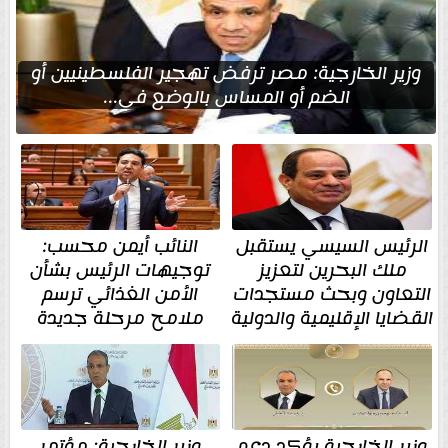
وزير الخارجية: مصر ترفض تهجير الفلسطينيين أو
الضم أو المساس بالوضع في...
الرئيس السيسي يستقبل
النائب أيمن محسب:
ملك البحرين لتعزيز
توجيهات الرئيس بشأن
التعاون وبحث مستجدات
الأمن الغذائي ترسم
القضايا الإقليمية والدولية
ملامح مرحلة جديدة
وزير الخارجية يؤكد دعم
وزير الخارجية: مؤتمر