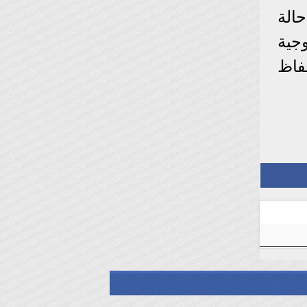
الة
جية
فاظ