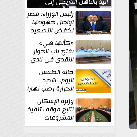
اليد بالتأهل التاريخي إلى
نصف نهائي كأس العالم
رئيس الوزراء: مصر
تواصل جهودها
لخفض التصعيد
والحفاظ على
«كأنها هي»
الاستقرار الإقليمي
يفتح باب الحوار
النقدي في نادي
أدب مصر الجديدة
حالة الطقس
اليوم.. شديد
الحرارة رطب نهارا
مائل للحرارة رطب
وزيرة الإسكان
ليلا.. و...
تتابع موقف تنفيذ
المشروعات
والخطة
الاستثمارية للجهاز المركزي