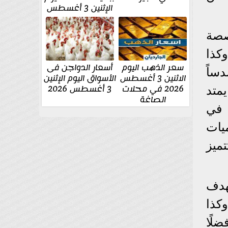
الإثنين 3 أغسطس
صصة
 إلى 160 ألف لتر، وكذا
سعر الذهب اليوم
أسعار الدواجن فى
ساً
الاثنين 3 أغسطس
الأسواق اليوم الإثنين
2026 في محلات
3 أغسطس 2026
متد
الصاغة
كم في
يات
ميز
هدف
كذا
لًا