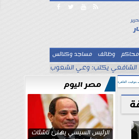




حرير

ر
محاكم
وظائف
مساجد وكنائس

لشافعي يكتب: وعي الشعوب لا يُقاس بالعناكب و
مصر اليوم
بتوقيت القاهرة
قة
الرئيس السيسي يهنئ ناشئات