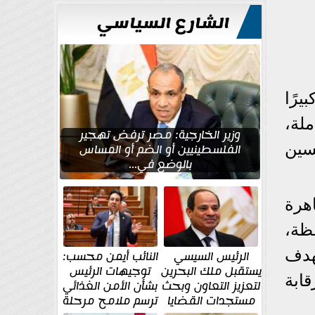
للتعمير
الشارع السياسي
رًا
ملة،
وزير الخارجية: مصر ترفض تهجير
سين
الفلسطينيين أو الضم أو المساس
بالوضع في...
هرة
ظة،
هدف
الرئيس السيسي
النائب أيمن محسب:
يستقبل ملك البحرين
توجيهات الرئيس
ابة
لتعزيز التعاون وبحث
بشأن الأمن الغذائي
مستجدات القضايا
ترسم ملامح مرحلة