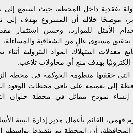
ولة تفقدية داخل المحطة، حيث استمع إلى 
بر، موضحًا خلاله أن المشروع يهدف إلى تع
تخدام الأمثل للموارد، وحسن استثمار مقد
تحقيق مستوى عالٍ من الشفافية والمساءلة، 
 معدلات استهلاك المواد البترولية أثناء تم
لكترونيًا بهدف منع أي محاولات تلاعب.
ية التي حققتها منظومة الحوكمة في محطة الزا
افظة إلى تعميمه على باقي محطات الوقود التا
سة إنشاء نموذج مماثل في محطة حلوان التا
همي، القائم بأعمال مدير إدارة البنية الأسا
المحافظة، أن المحطة تم تنفيذها بواسطة اله