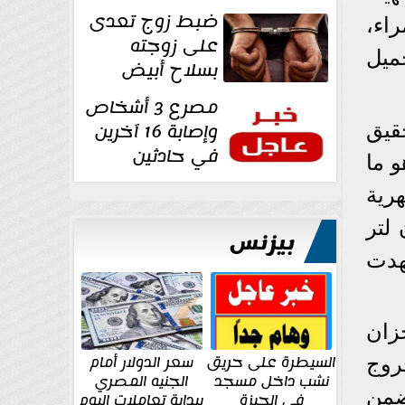
غرفة تغيير
ضبط زوج تعدى
لحمراء،
الملابس بمحل في...
على زوجته
وتجميل
بسلاح أبيض
وأصابها بجرح
مصرع 3 أشخاص
قطعي في الوجه...
وإصابة 16 آخرين
قيق
في حادثين
هري حوالي 95,600 لتر، وهو ما
بالشرقية اليوم
شهرية
لتر
بيزنس
هدت
زان
السيطرة على حريق
سعر الدولار أمام
روج
نشب داخل مسجد
الجنيه المصري
يضمن
في الجيزة
ببداية تعاملات اليوم