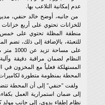
عدم إمكانية التلاعب بها.
من جانبه، أوضح خالد حنفي، مد
منطقة المظلة تحتوي على خمس طل
للتعبئة، بالإضافة إلى ذلك، تضم ال
على مساح
النظام لضمان مراقبة دقيقة وآلية
المستهلكة فعلياً مع المخزون في ا
المحطة بمنظومة متطورة لكاميرات الم
ولفت "حنفي" إلى أن المحطة تتضم
إلى ضمان استمرارية العمل بكفاءة
نظام إطفاء يدوي، إلى جانب مولد كه