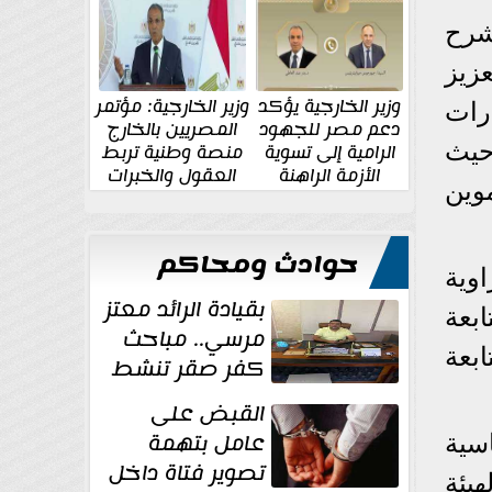
الإقليمية والدولية
جديدة
شرح
زيز
وزير الخارجية يؤكد
وزير الخارجية: مؤتمر
رات
دعم مصر للجهود
المصريين بالخارج
حيث
الرامية إلى تسوية
منصة وطنية تربط
الأزمة الراهنة
العقول والخبرات
وين
المصرية بالدولة
حوادث ومحاكم
وية
بقيادة الرائد معتز
بعة
مرسي.. مباحث
بعة
كفر صقر تنشط
بقوة وتوجه
القبض على
ضربات أمنية...
عامل بتهمة
سية
تصوير فتاة داخل
يئة