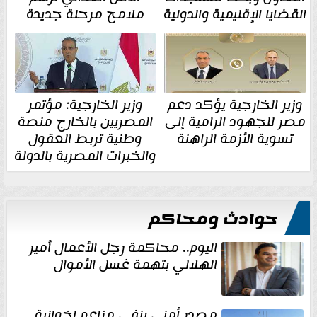
القضايا الإقليمية والدولية
ملامح مرحلة جديدة
وزير الخارجية يؤكد دعم
وزير الخارجية: مؤتمر
مصر للجهود الرامية إلى
المصريين بالخارج منصة
تسوية الأزمة الراهنة
وطنية تربط العقول
والخبرات المصرية بالدولة
حوادث ومحاكم
اليوم.. محاكمة رجل الأعمال أمير
الهلالي بتهمة غسل الأموال
مصدر أمني ينفي مزاعم إخوانية