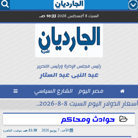




السبت 8 أغسطس 2026
10:33 صـ
رئيس مجلس الإدارة ورئيس التحرير
عبد النبى عبد الستار

مصر اليوم
الشارع السياسي

أسعار الدولار اليوم السبت 8-8-2026..
حوادث ومحاكم
الأحد، 7 يونيو 2026
11:30 صـ
بتوقيت القاهرة
2026-06-07 11:30:48