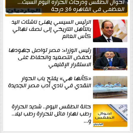
احوال الطقس ودرجات الحراره اليوم السبت...
العظمى في القاهره 36 درجة
الرئيس السيسي يهنئ ناشئات اليد
بالتأهل التاريخي إلى نصف نهائي
كأس العالم
رئيس الوزراء: مصر تواصل جهودها
لخفض التصعيد والحفاظ على
الاستقرار الإقليمي
«كأنها هي» يفتح باب الحوار
النقدي في نادي أدب مصر الجديدة
حالة الطقس اليوم.. شديد الحرارة
رطب نهارا مائل للحرارة رطب ليلا..
و...