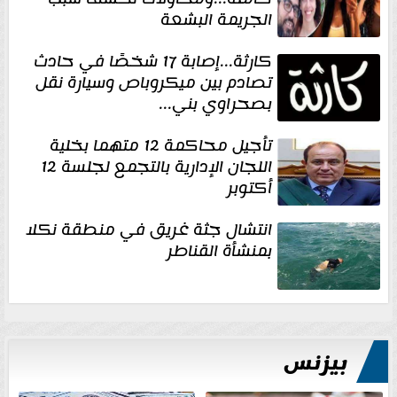
الجريمة البشعة
كارثة...إصابة 17 شخصًا في حادث
تصادم بين ميكروباص وسيارة نقل
بصحراوي بني...
تأجيل محاكمة 12 متهما بخلية
اللجان الإدارية بالتجمع لجلسة 12
أكتوبر
انتشال جثة غريق في منطقة نكلا
بمنشأة القناطر
بيزنس