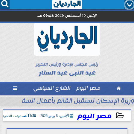




الإثنين 10 أغسطس 2026
06:44 مـ
رئيس مجلس الإدارة ورئيس التحرير
عبد النبى عبد الستار

مصر اليوم
الشارع السياسي

حين تصنع الأمانة ما...
وزيرة الإسكان تستقبل القائم بأعمال السفير الأمر
مصر اليوم
الإثنين، 8 يونيو 2026
11:58 صـ
بتوقيت القاهرة
2026-06-08 11:58:32