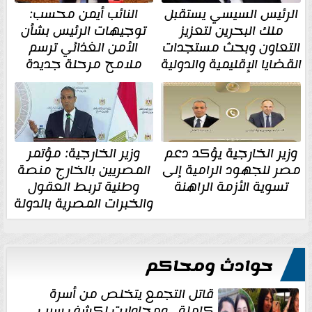
الرئيس السيسي يستقبل
النائب أيمن محسب:
ملك البحرين لتعزيز
توجيهات الرئيس بشأن
التعاون وبحث مستجدات
الأمن الغذائي ترسم
القضايا الإقليمية والدولية
ملامح مرحلة جديدة
وزير الخارجية يؤكد دعم
وزير الخارجية: مؤتمر
مصر للجهود الرامية إلى
المصريين بالخارج منصة
تسوية الأزمة الراهنة
وطنية تربط العقول
والخبرات المصرية بالدولة
حوادث ومحاكم
قاتل التجمع يتخلص من أسرة
كاملة...ومحاولات لكشف سبب