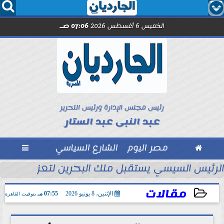




الخميس 6 أغسطس 2026
07:06 صـ
رئيس مجلس الإدارة ورئيس التحرير
عبد النبى عبد الستار

مصر اليوم
الشارع السياسي

تحاد السكندري فى الأسبوع الأول
الرئيس السيسي يستقبل ملك البحرين لتعزيز التعاو
مقالات
الإثنين، 8 يونيو 2026
07:55 مـ
بتوقيت القاهرة
2026-06-08 19:55:33