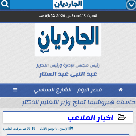




السبت 8 أغسطس 2026
03:32 مـ
رئيس مجلس الإدارة ورئيس التحرير
عبد النبى عبد الستار

مصر اليوم
الشارع السياسي

جامعة هيروشيما تمنح وزير التعليم الدكتوراه الفخ
اخبار الملاعب
الإثنين، 8 يونيو 2026
08:18 مـ
بتوقيت القاهرة
2026-06-08 20:18:12