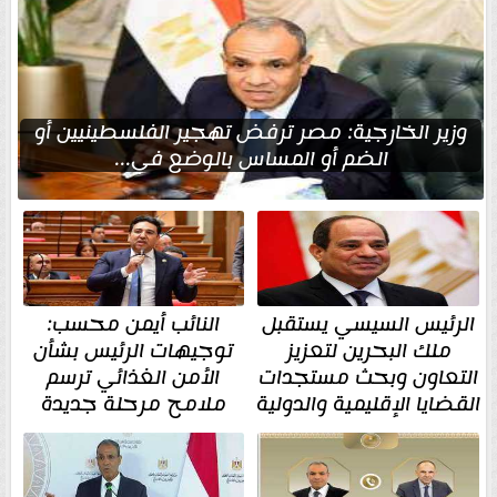
وزير الخارجية: مصر ترفض تهجير الفلسطينيين أو
الضم أو المساس بالوضع في...
الرئيس السيسي يستقبل
النائب أيمن محسب:
ملك البحرين لتعزيز
توجيهات الرئيس بشأن
التعاون وبحث مستجدات
الأمن الغذائي ترسم
القضايا الإقليمية والدولية
ملامح مرحلة جديدة