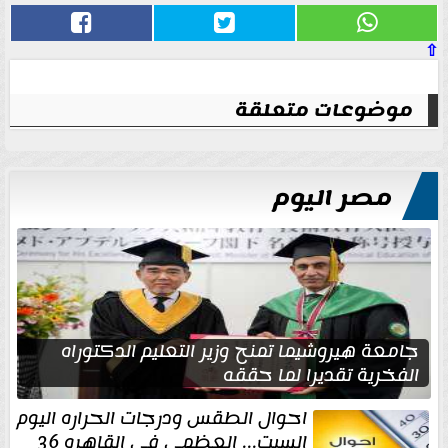
⇧
موضوعات متعلقة
مصر اليوم
جامعة هيروشيما تمنح وزير التعليم الدكتوراه
الفخرية تقديرا لما حققه
احوال الطقس ودرجات الحراره اليوم
السبت... العظمى في القاهره 36