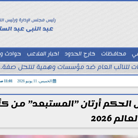
رئيس مجلس الإدارة ورئيس الت
عبد النبى عبد الستا
سي
محافظات
خارج الحدود
اخبار الملاعب
حوادث و
توك شو
الخميس، 11 يونيو 2026
11:01 صـ
 الحكم أرتان ”المستبعد” من ك
لعالم 2026