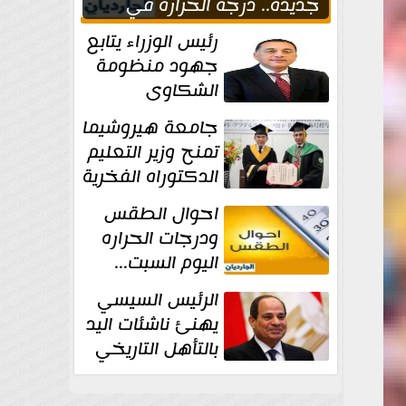
جديدة.. درجة الحرارة في
القاهره 39
رئيس الوزراء يتابع
جهود منظومة
الشكاوى
الحكومية خلال
جامعة هيروشيما
يوليو الماضي
تمنح وزير التعليم
الدكتوراه الفخرية
تقديرا لما حققه
احوال الطقس
ودرجات الحراره
اليوم السبت...
العظمى في
الرئيس السيسي
القاهره 36 درجة
يهنئ ناشئات اليد
بالتأهل التاريخي
إلى نصف نهائي
كأس العالم