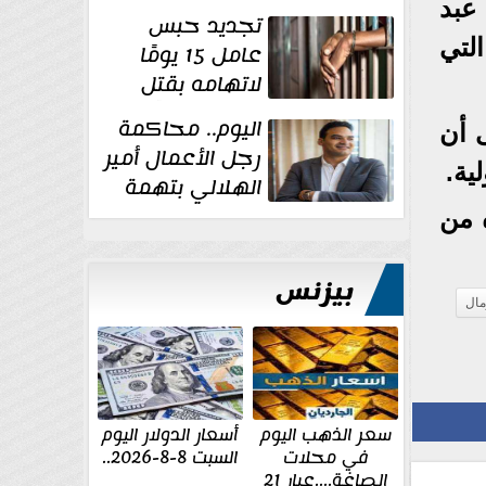
للإخوان
عبد
تجديد حبس
لتي
عامل 15 يومًا
لاتهامه بقتل
زوجته طعنًا
اليوم.. محاكمة
ى أن
داخل مسكنهما بشبرا...
رجل الأعمال أمير
ية.
الهلالي بتهمة
غسل الأموال
 من
بيزنس
مال
سعر الذهب اليوم
أسعار الدولار اليوم
في محلات
السبت 8-8-2026..
الصاغة....عيار 21