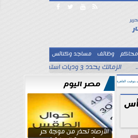




حرير

ر
محاكم
وظائف
مساجد وكنائس

الزمالك يحدد 3 وديات استعدادًا للموسم الجديد قبل مواجهة الاتحاد السكندري
مصر اليوم
بتوقيت القاهرة
أس
الأرصاد تحذر من موجة حر