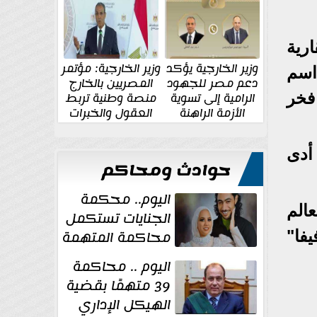
الإقليمية والدولية
جديدة
رية
وزير الخارجية يؤكد
وزير الخارجية: مؤتمر
اسم
دعم مصر للجهود
المصريين بالخارج
الرامية إلى تسوية
منصة وطنية تربط
 أفريقي لعام 2025 مصدر فخر
الأزمة الراهنة
العقول والخبرات
المصرية بالدولة
أدى
حوادث ومحاكم
اليوم.. محكمة
الم
الجنايات تستكمل
محاكمة المتهمة
يفا"
بقتل عروس
اليوم .. محاكمة
بورسعيد
39 متهمًا بقضية
الهيكل الإداري