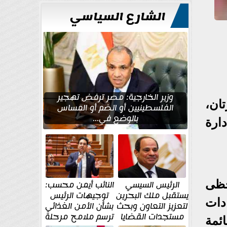
الشارع السياسي
وزير الخارجية: مصر ترفض تهجير
ان،
الفلسطينيين أو الضم أو المساس
بالوضع في...
ارة
حظى
الرئيس السيسي
النائب أيمن محسب:
يستقبل ملك البحرين
توجيهات الرئيس
دات
لتعزيز التعاون وبحث
بشأن الأمن الغذائي
مستجدات القضايا
ترسم ملامح مرحلة
ئمة