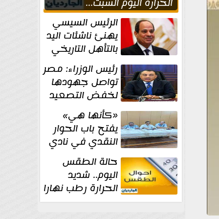
الحراره اليوم السبت...
العظمى في القاهره 36
الرئيس السيسي
درجة
يهنئ ناشئات اليد
بالتأهل التاريخي
إلى نصف نهائي
رئيس الوزراء: مصر
كأس العالم
تواصل جهودها
لخفض التصعيد
والحفاظ على
«كأنها هي»
الاستقرار الإقليمي
يفتح باب الحوار
النقدي في نادي
أدب مصر الجديدة
حالة الطقس
اليوم.. شديد
الحرارة رطب نهارا
مائل للحرارة رطب
ليلا.. و...