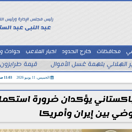
رئيس مجلس الإدارة ورئيس الت
عبد النبى عبد الستا
سي
محافظات
خارج الحدود
اخبار الملاعب
حوادث و
توك شو
ر الهلالي بتهمة غسل الأموال
قيمة طرابزون
الخميس، 11 يونيو 2026
11:03 صـ
لباكستاني يؤكدان ضرورة استكما
وضي بين إيران وأمريكا