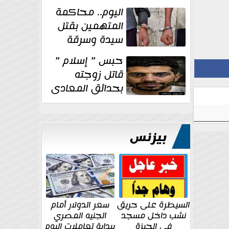
الإنشائية لأحد
اليوم.. محاكمة
مراكز الإصلاح والتأهيل
المتهمين بقتل
سيدة وسرقة
ذهبها في بولاق
حبس ” إسلام ”
الدكرور
قاتل زوجته
بحدائق المعادى
١٥ يوم أخرى
على...
بيزنس
السيطرة على حريق
سعر الدولار أمام
نشب داخل مسجد
الجنيه المصري
في الجيزة
ببداية تعاملات اليوم