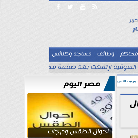




حرير

ر
محاكم
وظائف
مساجد وكنائس

 السوقية ارتفعت بعد صفقة محمد صلاح
مواعي
مصر اليوم
بتوقيت القاهرة
ل
احوال الطقس ودرجات