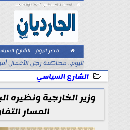

السبت 8 أغسطس 2026
08:31 صـ

مصر اليوم
الشارع السيا
بيزنس
اليوم.. محاكمة رجل الأعمال أمي
الشارع السياسي
2026-06-11 11:03:15
وزير الخارجية ونظيره ا
المسار التفا