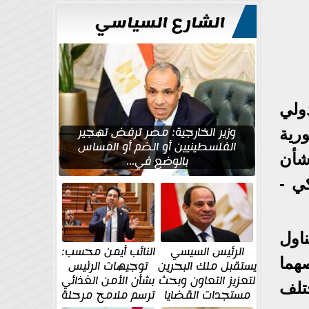
الشارع السياسي
ولي
وزير الخارجية: مصر ترفض تهجير
رية
الفلسطينيين أو الضم أو المساس
شأن
بالوضع في...
ي -
اول
الرئيس السيسي
النائب أيمن محسب:
هما
يستقبل ملك البحرين
توجيهات الرئيس
لتعزيز التعاون وبحث
بشأن الأمن الغذائي
تلف
مستجدات القضايا
ترسم ملامح مرحلة