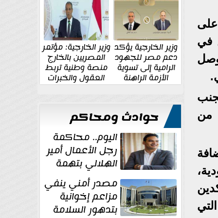
الإقليمية والدولية
جديدة
على
 في
وزير الخارجية يؤكد
وزير الخارجية: مؤتمر
دعم مصر للجهود
المصريين بالخارج
وصل
الرامية إلى تسوية
منصة وطنية تربط
.
الأزمة الراهنة
العقول والخبرات
المصرية بالدولة
تجنب
حوادث ومحاكم
 من
اليوم.. محاكمة
رجل الأعمال أمير
افة
الهلالي بتهمة
دية،
غسل الأموال
مصدر أمني ينفي
دين
مزاعم إخوانية
لتي
بتدهور السلامة