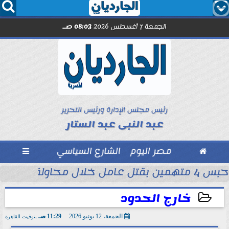




الجمعة 7 أغسطس 2026
08:03 صـ
رئيس مجلس الإدارة ورئيس التحرير
عبد النبى عبد الستار

مصر اليوم
الشارع السياسي

حبس 4 متهمين بقتل عامل خلال محاولة سرقة دراجة نارية في المنوفية
ود ..” محمد...
خارج الحدود
الجمعة، 12 يونيو 2026
11:29 صـ
بتوقيت القاهرة
2026-06-12 11:29:50