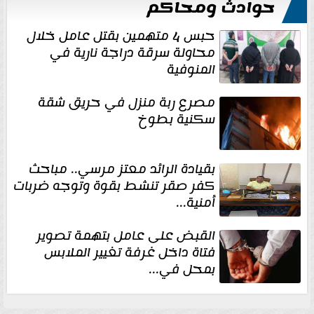
حوادث ومحاكم
حبس 4 متهمين بقتل عامل خلال
محاولة سرقة دراجة نارية في
المنوفية
مصرع ربة منزل في حريق شقة
سكنية بطوخ
بقيادة الرائد معتز مرسي.. مباحث
كفر صقر تنشط بقوة وتوجه ضربات
أمنية...
القبض على عامل بتهمة تصوير
فتاة داخل غرفة تغيير الملابس
بمحل في...