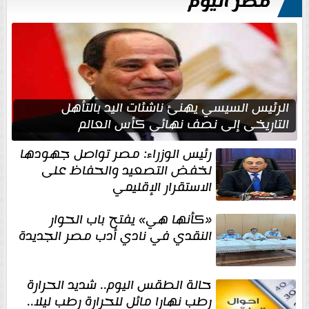
مصر اليوم
الرئيس السيسي يهنئ ناشئات اليد بالتأهل
التاريخي إلى نصف نهائي كأس العالم
رئيس الوزراء: مصر تواصل جهودها
لخفض التصعيد والحفاظ على
الاستقرار الإقليمي
«كأنها هي» يفتح باب الحوار
النقدي في نادي أدب مصر الجديدة
حالة الطقس اليوم.. شديد الحرارة
رطب نهارا مائل للحرارة رطب ليلا..