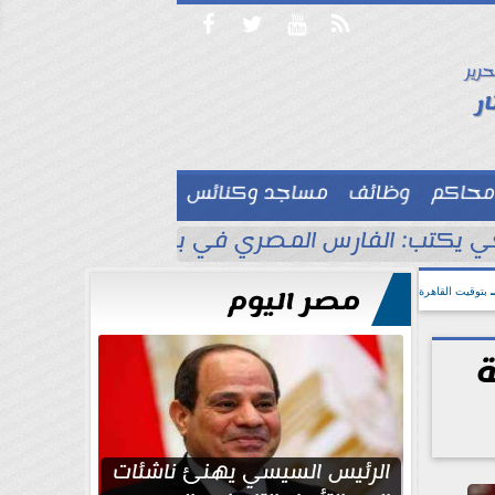




حرير

ر
محاكم
وظائف
مساجد وكنائس

 يكتب: الفارس المصري في بلاد الأناضول
ط
مصر اليوم
بتوقيت القاهرة
ة
الرئيس السيسي يهنئ ناشئات