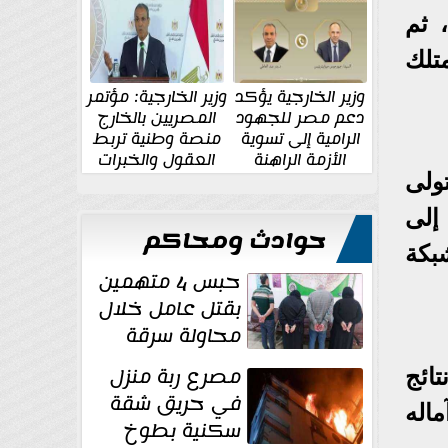
الإقليمية والدولية
جديدة
ويدخل منتخب مصر اللقاء بمعنويات مرتفعة بعد تعادله مع بلجيكا بنتيجة 1-1، ثم
 يمتلك
وزير الخارجية يؤكد
وزير الخارجية: مؤتمر
دعم مصر للجهود
المصريين بالخارج
الرامية إلى تسوية
منصة وطنية تربط
الأزمة الراهنة
العقول والخبرات
المصرية بالدولة
ا عبر قناة beIN Sports Max 1، ويتولى
إلى
حوادث ومحاكم
خطة الشبكة
حبس 4 متهمين
بقتل عامل خلال
محاولة سرقة
دراجة نارية في
مصرع ربة منزل
ائج
المنوفية
في حريق شقة
اله
سكنية بطوخ