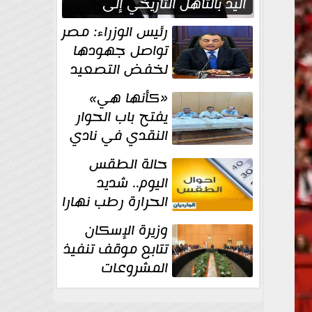
اليد بالتأهل التاريخي إلى
نصف نهائي كأس العالم
رئيس الوزراء: مصر
تواصل جهودها
لخفض التصعيد
والحفاظ على
«كأنها هي»
الاستقرار الإقليمي
يفتح باب الحوار
النقدي في نادي
أدب مصر الجديدة
حالة الطقس
اليوم.. شديد
الحرارة رطب نهارا
مائل للحرارة رطب
وزيرة الإسكان
ليلا.. و...
تتابع موقف تنفيذ
المشروعات
والخطة
الاستثمارية للجهاز المركزي