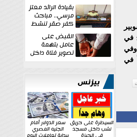
بقيادة الرائد معتز
مرسي.. مباحث
كفر صقر تنشط
بير
بقوة وتوجه
القبض على
 في
ضربات أمنية...
عامل بتهمة
وفي
تصوير فتاة داخل
 في
غرفة تغيير
الملابس بمحل في...
بيزنس
ن
السيطرة على حريق
سعر الدولار أمام
نشب داخل مسجد
الجنيه المصري
في الجيزة
ببداية تعاملات اليوم