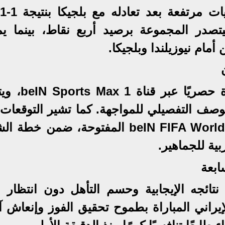
على نيوزيلندا بنتيجة 3-1، ليتصدر المجموعة برصيد أربع نقاط، بينما
أمام نيوزيلندا وبلجيكا.
تنقل شبكة beIN Sports المباراة حصريً
صف التفصيلي للمواجهة. كما تشير التوقعات 
إمكانية إذاعة اللقاء عبر قناة beIN FIFA World Cup المفتوحة، ضمن 
ية للجماهير.
ابعة
ئجه الإيجابية وحسم التأهل دون انتظار نت
يراني المباراة بطموح تحقيق الفوز وإنعاش آم