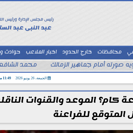
رئيس مجلس الإدارة ورئيس الت
عبد النبى عبد الستا
سي
محافظات
خارج الحدود
اخبار الملاعب
حوادث و
توك شو
ويه صورته أمام جماهير الزمالك
محمد الشافعي
الجمعة، 26 يونيو 2026
11:49 مـ
عة كام؟ الموعد والقنوات الناقل
 المتوقع للفراعنة