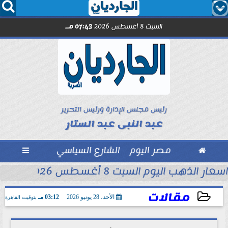




السبت 8 أغسطس 2026
07:43 مـ
رئيس مجلس الإدارة ورئيس التحرير
عبد النبى عبد الستار

مصر اليوم
الشارع السياسي

اسعار الذهب اليوم السبت 8 أغسطس 2026 فى محلات الصاغة
مقالات
الأحد، 28 يونيو 2026
03:12 مـ
بتوقيت القاهرة
2026-06-28 15:12:34