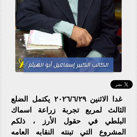
الكاتب الكبير إسماعيل أبو الهيثم
غدا الاثنين ٢٠٢٦/٦/٢٩ يكتمل الضلع
الثالث لمربع تجربة زراعة اسماك
البلطي في حقول الأرز ، ذلكم
المشروع التي تبنته النقابه العامه