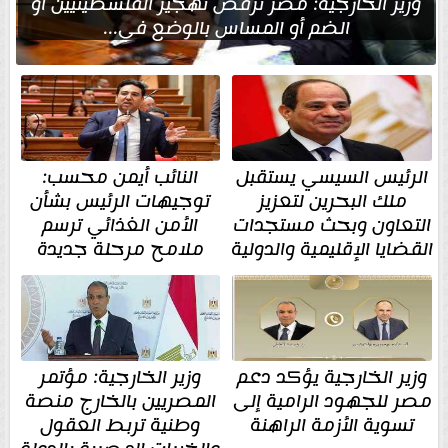
وزير الخارجية: مصر ترفض تهجير الفلسطينيين أو
الضم أو المساس بالوضع في...
الرئيس السيسي يستقبل
النائب أيمن محسب:
ملك البحرين لتعزيز
توجيهات الرئيس بشأن
التعاون وبحث مستجدات
الأمن الغذائي ترسم
القضايا الإقليمية والدولية
ملامح مرحلة جديدة
وزير الخارجية يؤكد دعم
وزير الخارجية: مؤتمر
مصر للجهود الرامية إلى
المصريين بالخارج منصة
تسوية الأزمة الراهنة
وطنية تربط العقول