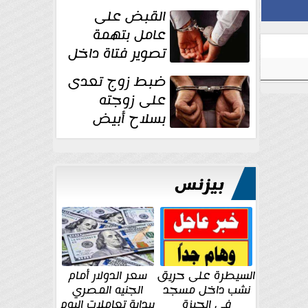
بقوة وتوجه
القبض على
ضربات أمنية...
عامل بتهمة
تصوير فتاة داخل
غرفة تغيير
ضبط زوج تعدى
الملابس بمحل في...
على زوجته
بسلاح أبيض
وأصابها بجرح
قطعي في الوجه...
بيزنس
السيطرة على حريق
سعر الدولار أمام
نشب داخل مسجد
الجنيه المصري
في الجيزة
ببداية تعاملات اليوم