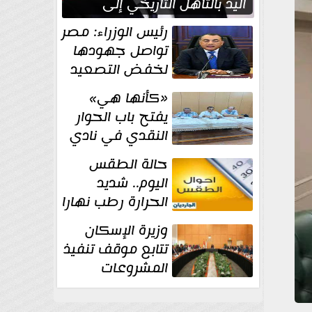
اليد بالتأهل التاريخي إلى
نصف نهائي كأس العالم
رئيس الوزراء: مصر
تواصل جهودها
لخفض التصعيد
والحفاظ على
«كأنها هي»
الاستقرار الإقليمي
يفتح باب الحوار
النقدي في نادي
أدب مصر الجديدة
حالة الطقس
اليوم.. شديد
الحرارة رطب نهارا
مائل للحرارة رطب
وزيرة الإسكان
ليلا.. و...
تتابع موقف تنفيذ
المشروعات
والخطة
الاستثمارية للجهاز المركزي