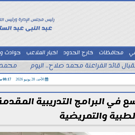
رئيس مجلس الإدارة ورئيس الت
عبد النبى عبد الستا
سي
محافظات
خارج الحدود
اخبار الملاعب
حوادث و
توك شو
تقبال قائد الفراعنة محمد صلاح.. اليوم
محمد ا
الأحد، 28 يونيو 2026
08:17 مـ
ع في البرامج التدريبية المقدمة
لطبية والتمريضية