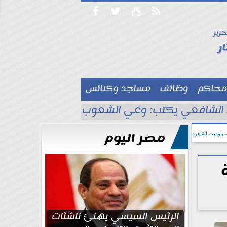




حرير

ر
محاكم
وظائف
مساجد وكنائس

لشافعي يكتب: وعي الشعوب لا يُقاس بالعناكب و
مصر اليوم
بتوقيت القاهرة
الرئيس السيسي يهنئ ناشئات