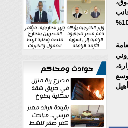
الإقليمية والدولية
جديدة
 الصندوق،
انب
استعراض الموقف التنفيذي لصرف التعويضات، حيث بلغت نسبة الصرف 100%
وزير الخارجية يؤكد
وزير الخارجية: مؤتمر
دعم مصر للجهود
المصريين بالخارج
الرامية إلى تسوية
منصة وطنية تربط
امة
الأزمة الراهنة
العقول والخبرات
المصرية بالدولة
روني
رة،
حوادث ومحاكم
لوزير بالتوسع
مصرع ربة منزل
أهيل
في حريق شقة
سكنية بطوخ
بقيادة الرائد معتز
مرسي.. مباحث
كفر صقر تنشط