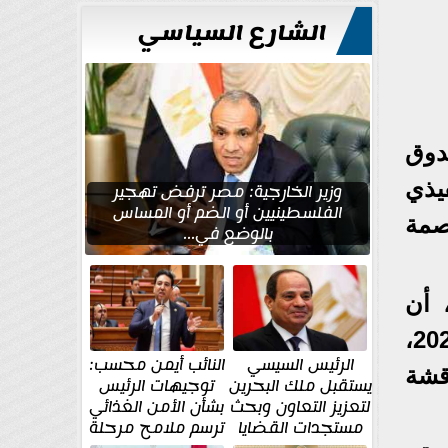
للتعمير
الشارع السياسي
دوق
يذي
وزير الخارجية: مصر ترفض تهجير
الفلسطينيين أو الضم أو المساس
صمة
بالوضع في...
 أن
الاجتماع شهد استعراض إيرادات ومصروفات الصندوق عن العام المالي 2024-2025،
الرئيس السيسي
النائب أيمن محسب:
افة إلى مناقشة
يستقبل ملك البحرين
توجيهات الرئيس
لتعزيز التعاون وبحث
بشأن الأمن الغذائي
مستجدات القضايا
ترسم ملامح مرحلة