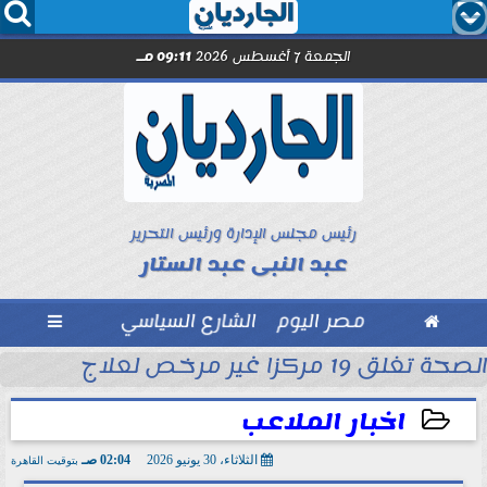




الجمعة 7 أغسطس 2026
09:11 مـ
رئيس مجلس الإدارة ورئيس التحرير
عبد النبى عبد الستار

مصر اليوم
الشارع السياسي

الصحة تغلق 19 مركزا غير مرخص لعلاج الإدمان والطب النفسي بالمقطم
بل انطلاق الموسم
اخبار الملاعب
الثلاثاء، 30 يونيو 2026
02:04 صـ
بتوقيت القاهرة
2026-06-30 02:04:01