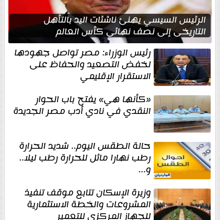
الرئيس السيسي يهنئ ناشئات اليد بالتأهل
التاريخي إلى نصف نهائي كأس العالم
رئيس الوزراء: مصر تواصل جهودها
لخفض التصعيد والحفاظ على
الاستقرار الإقليمي
«كأنها هي» يفتح باب الحوار
النقدي في نادي أدب مصر الجديدة
حالة الطقس اليوم.. شديد الحرارة
رطب نهارا مائل للحرارة رطب ليلا..
و...
وزيرة الإسكان تتابع موقف تنفيذ
المشروعات والخطة الاستثمارية
للجهاز المركزي للتعمير