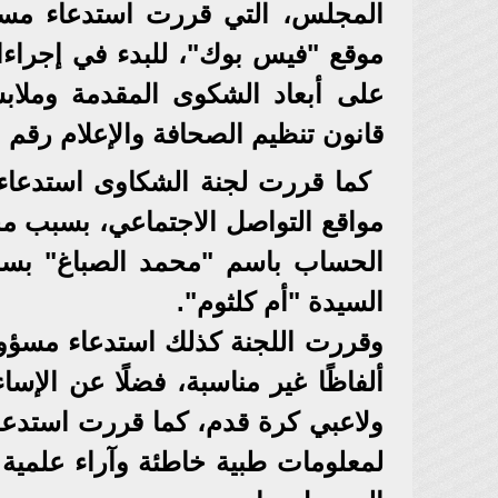
المجلس، التي قررت استدعاء مس
موقع "فيس بوك"، للبدء في إجراءا
على أبعاد الشكوى المقدمة وملابسا
قانون تنظيم الصحافة والإعلام رقم (180) لسنة 2018 واللوائح المنظمة
كما قررت لجنة الشكاوى استدعاء 
مواقع التواصل الاجتماعي، بسبب مخا
الحساب باسم "محمد الصباغ" بس
السيدة "أم كلثوم".
وقررت اللجنة كذلك استدعاء مسؤ
ألفاظًا غير مناسبة، فضلًا عن الإس
ولاعبي كرة قدم، كما قررت استدعا
لمعلومات طبية خاطئة وآراء علمية غي