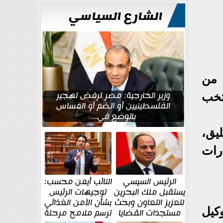
للتعمير
الشارع السياسي
 من
وزير الخارجية: مصر ترفض تهجير
تخب
الفلسطينيين أو الضم أو المساس
بالوضع في...
يق،
رات
الرئيس السيسي
النائب أيمن محسب:
يستقبل ملك البحرين
توجيهات الرئيس
لتعزيز التعاون وبحث
بشأن الأمن الغذائي
كيل
مستجدات القضايا
ترسم ملامح مرحلة