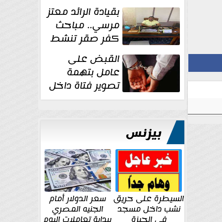
بقيادة الرائد معتز
مرسي.. مباحث
كفر صقر تنشط
بقوة وتوجه
القبض على
ضربات أمنية...
عامل بتهمة
تصوير فتاة داخل
غرفة تغيير
الملابس بمحل في...
بيزنس
السيطرة على حريق
سعر الدولار أمام
نشب داخل مسجد
الجنيه المصري
في الجيزة
ببداية تعاملات اليوم