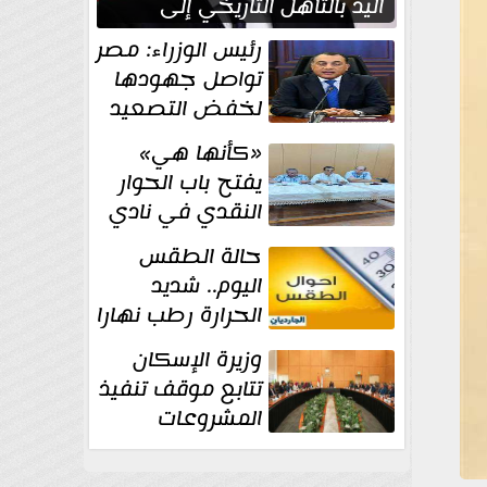
اليد بالتأهل التاريخي إلى
نصف نهائي كأس العالم
رئيس الوزراء: مصر
تواصل جهودها
لخفض التصعيد
والحفاظ على
«كأنها هي»
الاستقرار الإقليمي
يفتح باب الحوار
النقدي في نادي
أدب مصر الجديدة
حالة الطقس
اليوم.. شديد
الحرارة رطب نهارا
مائل للحرارة رطب
وزيرة الإسكان
ليلا.. و...
تتابع موقف تنفيذ
المشروعات
والخطة
الاستثمارية للجهاز المركزي