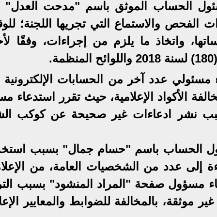
ئول الحساب الموثق باسم "مدحت العدل" 
ت الفحص والاستماع التي تجريها اللجنة؛ للو
تها، واتخاذ ما يلزم من إجراءات، وفقًا لأح
.
مسئولي عدد آخر من الحسابات الإلكترونية 
لفة الأكواد الإعلامية، حيث تقرر استدعاء مس
بب نشر ادعاءات غير صحيحة عن كوكب ال
ول الحساب باسم "حسام جمال" بسبب استخد
اءة إلى عدد من الشخصيات العامة، من الإعلام
ء مسؤول صفحة "المراد المنشود" بسبب التر
ر موثقة، بالمخالفة للضوابط والمعايير الإعل