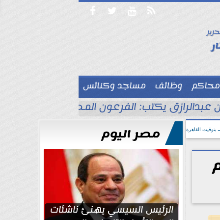




حرير

ر
محاكم
وظائف
مساجد وكنائس

 عبدالرازق يكتب: الفرعون المصري جاهز للاحتفا
مصر اليوم
بتوقيت القاهرة
الرئيس السيسي يهنئ ناشئات