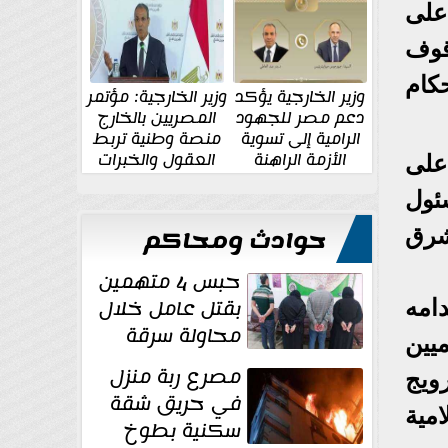
الإقليمية والدولية
جديدة
على
قوف
كام
وزير الخارجية يؤكد
وزير الخارجية: مؤتمر
دعم مصر للجهود
المصريين بالخارج
الرامية إلى تسوية
منصة وطنية تربط
الأزمة الراهنة
العقول والخبرات
على
المصرية بالدولة
ئول
حوادث ومحاكم
شرق
حبس 4 متهمين
بقتل عامل خلال
امه
محاولة سرقة
يين
دراجة نارية في
مصرع ربة منزل
ويج
المنوفية
في حريق شقة
امية
سكنية بطوخ