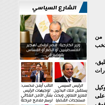
الشارع السياسي
 من
وزير الخارجية: مصر ترفض تهجير
تخب
الفلسطينيين أو الضم أو المساس
بالوضع في...
يق،
رات
الرئيس السيسي
النائب أيمن محسب:
كيل
يستقبل ملك البحرين
توجيهات الرئيس
لتعزيز التعاون وبحث
بشأن الأمن الغذائي
على
مستجدات القضايا
ترسم ملامح مرحلة
قوف