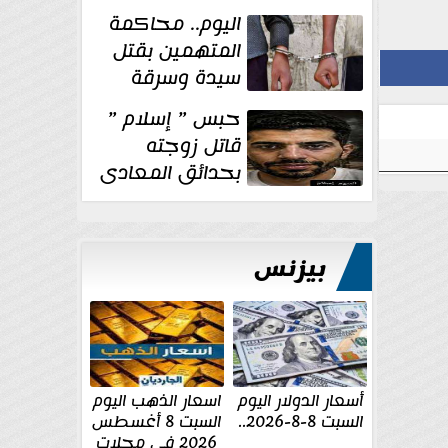
الإنشائية لأحد
اليوم.. محاكمة
مراكز الإصلاح والتأهيل
المتهمين بقتل
سيدة وسرقة
ذهبها في بولاق
حبس ” إسلام ”
الدكرور
قاتل زوجته
بحدائق المعادى
١٥ يوم أخرى
على...
بيزنس
أسعار الدولار اليوم
اسعار الذهب اليوم
السبت 8-8-2026..
السبت 8 أغسطس
2026 فى محلات