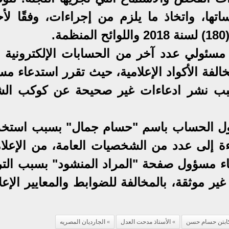
تها، واتخاذ ما يلزم من إجراءات، وفقًا لأح
.
مسئولي عدد آخر من الحسابات الإلكترونية 
لفة الأكواد الإعلامية، حيث تقرر استدعاء مس
بب نشر ادعاءات غير صحيحة عن كوكب ال
ول الحساب باسم "حسام جمال" بسبب استخد
اءة إلى عدد من الشخصيات العامة، من الإعلام
ء مسؤول صفحة "المراد المنشود" بسبب التر
ر موثقة، بالمخالفة للضوابط والمعايير الإعل
ابتن حسام حسن
الأستاذ مدحت العدل
الجارديان المصريه