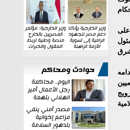
الإقليمية والدولية
جديدة
كام
وزير الخارجية يؤكد
وزير الخارجية: مؤتمر
على
دعم مصر للجهود
المصريين بالخارج
الرامية إلى تسوية
منصة وطنية تربط
ئول
الأزمة الراهنة
العقول والخبرات
شرق
المصرية بالدولة
حوادث ومحاكم
امه
اليوم.. محاكمة
يين
رجل الأعمال أمير
ويج
الهلالي بتهمة
امية
غسل الأموال
مصدر أمني ينفي
مزاعم إخوانية
بتدهور السلامة