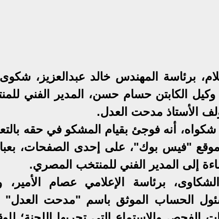
لام، برئاسة المهندس خالد عبدالعزيز، شكوى
 وكيل الكابتن حسام حسن، المدير الفني للمن
لف الأستاذ مدحت العدل.
كواه، أنه فوجئ بقيام المشكو في حقه بالتعل
وقع "فيس بوك"، على إحدى الصفحات، بعبا
ءة إلى المدير الفني للمنتخب المصري.
شكاوى، برئاسة الإعلامي عصام الأمير، و
ئول الحساب الموثق باسم "مدحت العدل" 
ت الفحص والاستماع التي تجريها اللجنة؛ للو