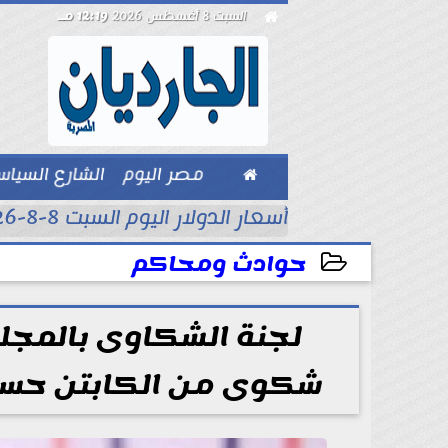

السبت 8 أغسطس 2026
12:19 مـ

مصر اليوم
الشارع السيا
بيزنس
أسعار الدولار اليوم السبت 8-8-2026..
حوادث ومحاكم
2026-06-30 14:05:37
لجنة الشكاوى بالمجلس
شكوى من الكابتن حسا