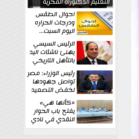
التعليم الدكتوراه الفخرية
تقديرا لما حققه
احوال الطقس
ودرجات الحراره
اليوم السبت...
العظمى في
الرئيس السيسي
القاهره 36 درجة
يهنئ ناشئات اليد
بالتأهل التاريخي
إلى نصف نهائي
رئيس الوزراء: مصر
كأس العالم
تواصل جهودها
لخفض التصعيد
والحفاظ على
«كأنها هي»
الاستقرار الإقليمي
يفتح باب الحوار
النقدي في نادي
أدب مصر الجديدة