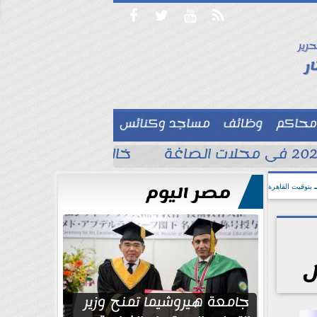




حرير

ر
محاكم
وظائف
مساجد وكنائس

خالد الغندور يطلب الد
مصر اليوم
بتوقيت القاهرة
ل
جامعة هيروشيما تمنح وزير