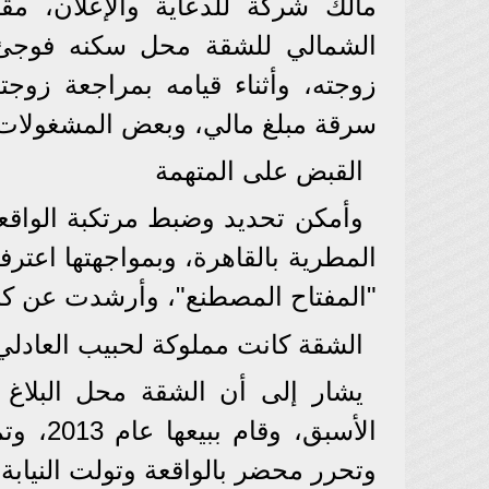
مالك شركة للدعاية والإعلان، مق
الشمالي للشقة محل سكنه فوجئ ب
زوجته، وأثناء قيامه بمراجعة زوجت
سرقة مبلغ مالي، وبعض المشغولات ا
القبض على المتهمة
وأمكن تحديد وضبط مرتكبة الواقع
المطرية بالقاهرة، وبمواجهتها اعترف
"المفتاح المصطنع"، وأرشدت عن كا
الشقة كانت مملوكة لحبيب العادلي
يشار إلى أن الشقة محل البلاغ ك
الأسبق،
وتحرر محضر بالواقعة وتولت النيابة 