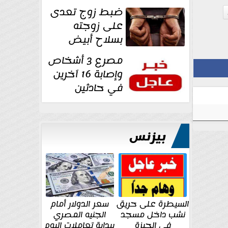
غرفة تغيير
ضبط زوج تعدى
الملابس بمحل في...
على زوجته
بسلاح أبيض
وأصابها بجرح
مصرع 3 أشخاص
قطعي في الوجه...
وإصابة 16 آخرين
في حادثين
بالشرقية اليوم
بيزنس
السيطرة على حريق
سعر الدولار أمام
نشب داخل مسجد
الجنيه المصري
في الجيزة
ببداية تعاملات اليوم