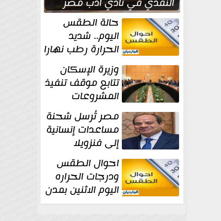
النقدي في نادي أدب مصر
الجديدة
حالة الطقس
اليوم.. شديد
الحرارة رطب نهارا
مائل للحرارة رطب
وزيرة الإسكان
ليلا.. و...
تتابع موقف تنفيذ
المشروعات
والخطة
مصر تُرسل شحنة
الاستثمارية للجهاز المركزي
مساعدات إنسانية
للتعمير
إلى فنزويلا
احوال الطقس
ودرجات الحراره
اليوم الاثنين بمدن
مصر...المحسوسة
فى القاهرة 39 درجة