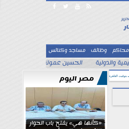




حرير

ر
محاكم
وظائف
مساجد وكنائس

ية والدولية
الحسين عموتة يحسم قائمة الأهل
مصر اليوم
بتوقيت القاهرة
«كأنها هي» يفتح باب الحوار