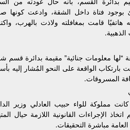
يم بدائرة القسم، بأنه حال عودته من الس
وجود فتاة داخل الشقة، وادعت كونها صد
ه هاتفيًا قامت بمغافلته ولاذت بالهرب، واك
لذهبية.
ة “لها معلومات جنائية” مقيمة بدائرة قسم ش
ت بارتكاب الواقعة على النحو المُشار إليه بأ
فة المسروقات.
انت مملوكة للواء حبيب العادلي وزير الداخ
 وقام ببيعها عام 2013، وتم اتخاذ الإجراءات القانونية اللازمة حيال ال
العامة مباشرة التحقيقات.