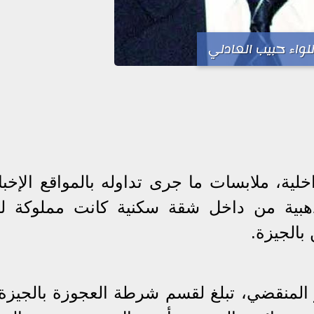
للواء حبيب العادلي
خلية، ملابسات ما جرى تداوله بالمواقع الإخبا
بية من داخل شقة سكنية كانت مملوكة لو
بالجيزة.
 تبين أنه بتاريخ 29 يونيو المنقضي، تبلغ لقسم شرطة العجوزة بالجي