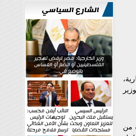
الشارع السياسي
وزير الخارجية: مصر ترفض تهجير
الفلسطينيين أو الضم أو المساس
بالوضع في...
رية،
زير
الرئيس السيسي
النائب أيمن محسب:
يستقبل ملك البحرين
توجيهات الرئيس
لتعزيز التعاون وبحث
بشأن الأمن الغذائي
زة من
مستجدات القضايا
ترسم ملامح مرحلة