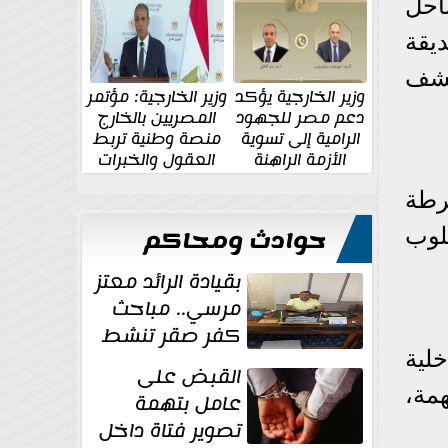
الإقليمية والدولية
جديدة
احل
يقة
تشف
وزير الخارجية يؤكد
وزير الخارجية: مؤتمر
دعم مصر للجهود
المصريين بالخارج
الرامية إلى تسوية
منصة وطنية تربط
الأزمة الراهنة
العقول والخبرات
المصرية بالدولة
رطة
حوادث ومحاكم
سلوب
بقيادة الرائد معتز
مرسي.. مباحث
كفر صقر تنشط
لية
بقوة وتوجه
القبض على
ضربات أمنية...
متهمة،
عامل بتهمة
تصوير فتاة داخل