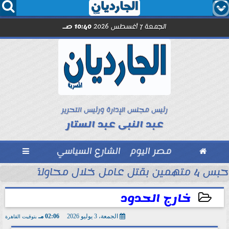




الجمعة 7 أغسطس 2026
10:40 صـ
رئيس مجلس الإدارة ورئيس التحرير
عبد النبى عبد الستار

مصر اليوم
الشارع السياسي

حبس 4 متهمين بقتل عامل خلال محاولة سرقة دراجة نارية في المنوفية
ود ..” محمد...
خارج الحدود
الجمعة، 3 يوليو 2026
02:06 مـ
بتوقيت القاهرة
2026-07-03 14:06:59