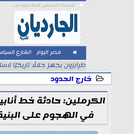

الجمعة 7 أغسطس 2026
04:48 صـ

مصر اليوم
الشارع السيا
بيزنس
د الأناضول
طرابزون يجهز حفلًا تاريخيًا لاس
خارج الحدود
2026-07-03 14:07:14
الكرملين: حادثة خط أنابي
في الهجوم على البنية ا