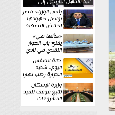
اليد بالتأهل التاريخي إلى
نصف نهائي كأس العالم
رئيس الوزراء: مصر
تواصل جهودها
لخفض التصعيد
والحفاظ على
«كأنها هي»
الاستقرار الإقليمي
يفتح باب الحوار
النقدي في نادي
أدب مصر الجديدة
حالة الطقس
اليوم.. شديد
الحرارة رطب نهارا
مائل للحرارة رطب
وزيرة الإسكان
ليلا.. و...
تتابع موقف تنفيذ
المشروعات
والخطة
الاستثمارية للجهاز المركزي