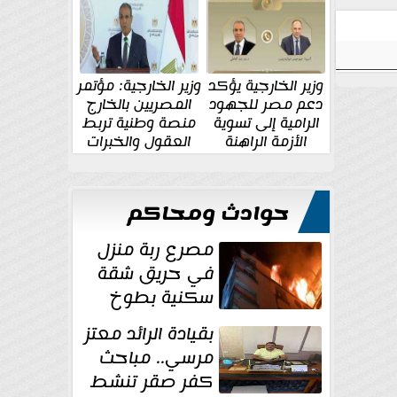
الإقليمية والدولية
جديدة
وزير الخارجية يؤكد
وزير الخارجية: مؤتمر
دعم مصر للجهود
المصريين بالخارج
الرامية إلى تسوية
منصة وطنية تربط
الأزمة الراهنة
العقول والخبرات
المصرية بالدولة
حوادث ومحاكم
مصرع ربة منزل
في حريق شقة
سكنية بطوخ
بقيادة الرائد معتز
مرسي.. مباحث
كفر صقر تنشط