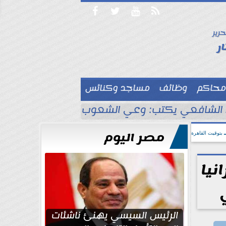




حرير

ر
محاكم
وظائف
مساجد وكنائس

لشافعي يكتب: وعي الشعوب لا يُقاس بالعناكب و
مصر اليوم
بتوقيت القاهرة
نيا
الرئيس السيسي يهنئ ناشئات