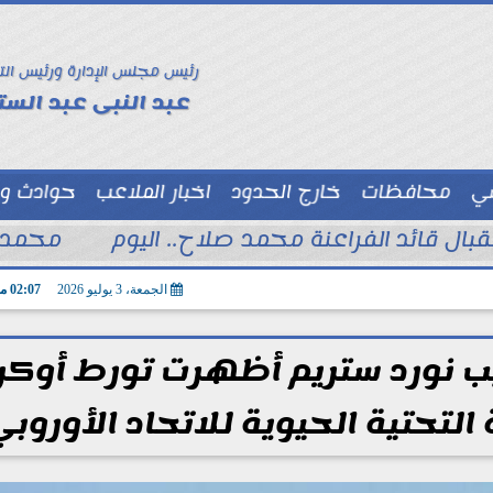
رئيس مجلس الإدارة ورئيس الت
عبد النبى عبد الستا
سي
محافظات
خارج الحدود
اخبار الملاعب
حوادث و
توك شو
تقبال قائد الفراعنة محمد صلاح.. اليوم
محمد ا
الجمعة، 3 يوليو 2026
02:07 مـ
ب نورد ستريم أظهرت تورط أوكرا
لتحتية الحيوية للاتحاد الأوروبي