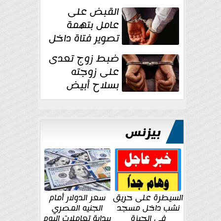
بقوة وتوجه
القبض على
ضربات أمنية...
عامل بتهمة
تصوير فتاة داخل
غرفة تغيير
ضبط زوج تعدى
الملابس بمحل في...
على زوجته
بسلاح أبيض
وأصابها بجرح
قطعي في الوجه...
بيزنس
السيطرة على حريق
سعر الدولار أمام
نشب داخل مسجد
الجنيه المصري
في الجيزة
ببداية تعاملات اليوم