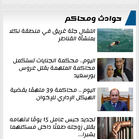
حوادث ومحاكم
انتشال جثة غريق في منطقة نكلا
بمنشأة القناطر
اليوم.. محكمة الجنايات تستكمل
محاكمة المتهمة بقتل عروس
بورسعيد
اليوم .. محاكمة 39 متهمًا بقضية
الهيكل الإداري للإخوان
تجديد حبس عامل 15 يومًا لاتهامه
بقتل زوجته طعنًا داخل مسكنهما
بشبرا...