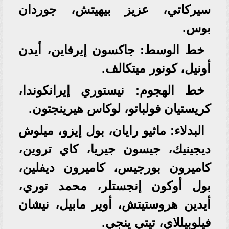
سيركاتي، عزيز بيهيتش، جوردان
بوس.
خط الوسط: جاكسون إيرفاين، أيدن
أونيل، كونور ميتكالف.
خط الهجوم: نيستوري إيرانكوندا،
كريستيان فولباتو، لوكاس هيرينجتون.
البدلاء: ماثيو رايان، بول إيزو، ميلوش
ديجينيك، جيسون جيريا، كاي تروين،
كاميرون بورجيس، كاميرون ديفلين،
بول أوكون إنجستلر، محمد توري،
أيدين هروستيتش، أوير مابيل، نيشان
فيلوبيللاي، تيتي ينجي.