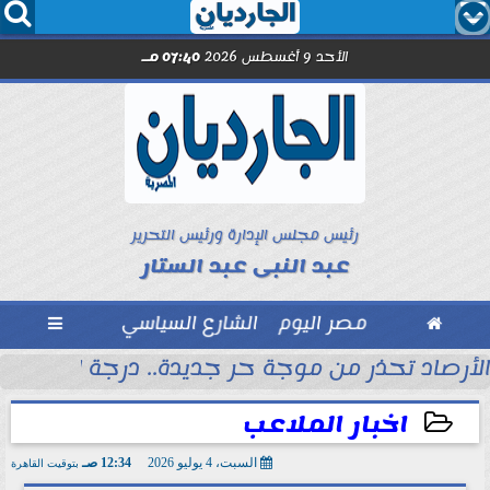




الأحد 9 أغسطس 2026
07:40 مـ
رئيس مجلس الإدارة ورئيس التحرير
عبد النبى عبد الستار

مصر اليوم
الشارع السياسي

الأرصاد تحذر من موجة حر جديدة.. درجة الحرارة في 
اخبار الملاعب
السبت، 4 يوليو 2026
12:34 صـ
بتوقيت القاهرة
2026-07-04 00:34:27