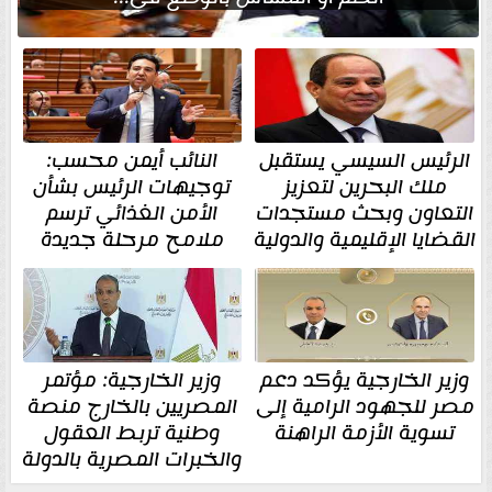
الرئيس السيسي يستقبل
النائب أيمن محسب:
ملك البحرين لتعزيز
توجيهات الرئيس بشأن
التعاون وبحث مستجدات
الأمن الغذائي ترسم
القضايا الإقليمية والدولية
ملامح مرحلة جديدة
وزير الخارجية يؤكد دعم
وزير الخارجية: مؤتمر
مصر للجهود الرامية إلى
المصريين بالخارج منصة
تسوية الأزمة الراهنة
وطنية تربط العقول
والخبرات المصرية بالدولة