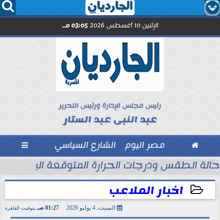




الإثنين 10 أغسطس 2026
03:05 مـ
رئيس مجلس الإدارة ورئيس التحرير
عبد النبى عبد الستار

مصر اليوم
الشارع السياسي

حالة الطقس ودرجات الحرارة المتوقعة اليوم الإثنين 10 أغسطس 2026
اخبار الملاعب
السبت، 4 يوليو 2026
01:27 صـ
بتوقيت القاهرة
2026-07-04 01:27:52