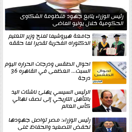
رئيس الوزراء يتابع جهود منظومة الشكاوى
الحكومية خلال يوليو الماضي
جامعة هيروشيما تمنح وزير التعليم
الدكتوراه الفخرية تقديرا لما حققه
احوال الطقس ودرجات الحراره اليوم
السبت... العظمى في القاهره 36
درجة
الرئيس السيسي يهنئ ناشئات اليد
بالتأهل التاريخي إلى نصف نهائي
كأس العالم
رئيس الوزراء: مصر تواصل جهودها
لخفض التصعيد والحفاظ على