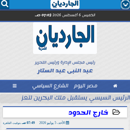




الخميس 6 أغسطس 2026
07:03 صـ
رئيس مجلس الإدارة ورئيس التحرير
عبد النبى عبد الستار

مصر اليوم
الشارع السياسي

تحاد السكندري فى الأسبوع الأول
الرئيس السيسي يستقبل ملك البحرين لتعزيز التعاو
خارج الحدود
الأحد، 5 يوليو 2026
07:49 صـ
بتوقيت القاهرة
2026-07-05 07:49:13