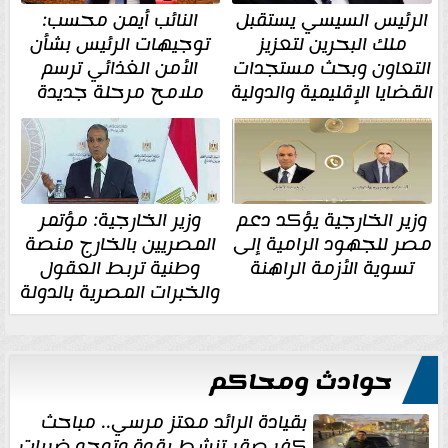
الرئيس السيسي يستقبل
النائب أيمن محسب:
ملك البحرين لتعزيز
توجيهات الرئيس بشأن
التعاون وبحث مستجدات
الأمن الغذائي ترسم
القضايا الإقليمية والدولية
ملامح مرحلة جديدة
وزير الخارجية يؤكد دعم
وزير الخارجية: مؤتمر
مصر للجهود الرامية إلى
المصريين بالخارج منصة
تسوية الأزمة الراهنة
وطنية تربط العقول
والخبرات المصرية بالدولة
حوادث ومحاكم
بقيادة الرائد معتز مرسي.. مباحث
كفر صقر تنشط بقوة وتوجه ضربات