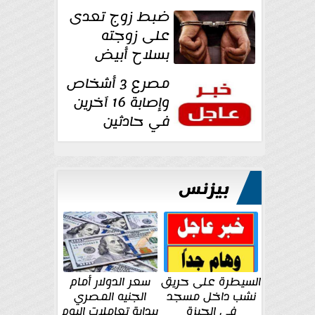
غرفة تغيير
ضبط زوج تعدى
الملابس بمحل في...
على زوجته
بسلاح أبيض
وأصابها بجرح
مصرع 3 أشخاص
قطعي في الوجه...
وإصابة 16 آخرين
في حادثين
بالشرقية اليوم
بيزنس
السيطرة على حريق
سعر الدولار أمام
نشب داخل مسجد
الجنيه المصري
في الجيزة
ببداية تعاملات اليوم