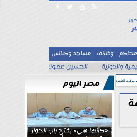




حرير

ر
محاكم
وظائف
مساجد وكنائس

ية والدولية
الحسين عموتة يحسم قائمة الأهل
مصر اليوم
بتوقيت القاهرة
ة
«كأنها هي» يفتح باب الحوار