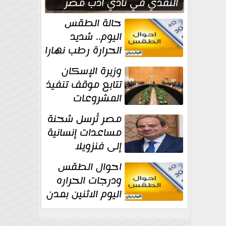
النقدي في نادي أدب مصر
الجديدة
حالة الطقس
اليوم.. شديد
الحرارة رطب نهارا
مائل للحرارة رطب
وزيرة الإسكان
ليلا.. و...
تتابع موقف تنفيذ
المشروعات
والخطة
مصر تُرسل شحنة
الاستثمارية للجهاز المركزي
مساعدات إنسانية
للتعمير
إلى فنزويلا
احوال الطقس
ودرجات الحراره
اليوم الاثنين بمدن
مصر...المحسوسة
فى القاهرة 39 درجة