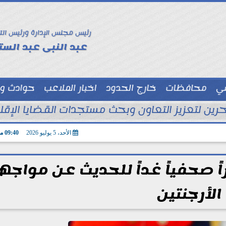
رئيس مجلس الإدارة ورئيس الت
عبد النبى عبد الستا
سي
محافظات
خارج الحدود
اخبار الملاعب
حوادث و
توك شو
ين لتعزيز التعاون وبحث مستجدات القضايا الإقليم
الأحد، 5 يوليو 2026
09:40 مـ
 صحفياً غداً للحديث عن مواجه
الأرجنتين