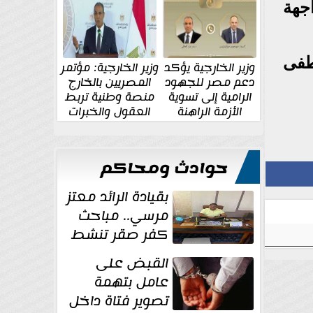
الإقليمية والدولية
جديدة
جهة
طفى
وزير الخارجية يؤكد
وزير الخارجية: مؤتمر
دعم مصر للجهود
المصريين بالخارج
الرامية إلى تسوية
منصة وطنية تربط
الأزمة الراهنة
العقول والخبرات
المصرية بالدولة
حوادث ومحاكم
بقيادة الرائد معتز
مرسي.. مباحث
كفر صقر تنشط
بقوة وتوجه
القبض على
ضربات أمنية...
عامل بتهمة
تصوير فتاة داخل