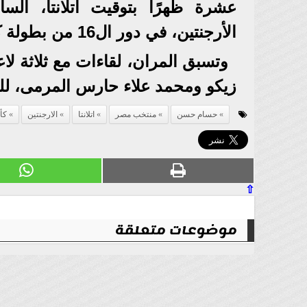
عشرة ظهرًا بتوقيت أتلانتا، السا
الأرجنتين، في دور ال16 من بطولة كأس العالم.
وتسبق المران، لقاءات مع ثلاثة 
زيكو ومحمد علاء حارس المرمى، للح
حسام حسن
منتخب مصر
اتلانتا
الارجنتين
كأ
⇧
موضوعات متعلقة