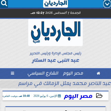




الجمعة 7 أغسطس 2026
12:27 صـ
رئيس مجلس الإدارة ورئيس التحرير
عبد النبى عبد الستار

مصر اليوم
الشارع السياسي

جديد
عبد الناصر محمد يمثل الزمالك في مراسم سحب قرع
مصر اليوم
الإثنين، 6 يوليو 2026
10:40 صـ
بتوقيت القاهرة
2026-07-06 10:40:00