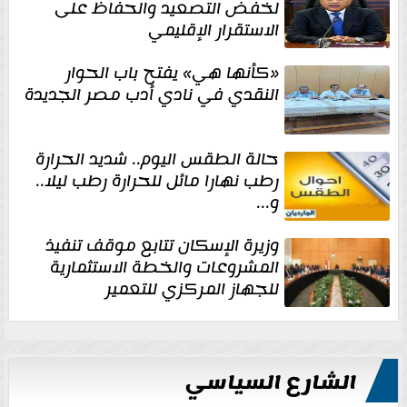
لخفض التصعيد والحفاظ على
الاستقرار الإقليمي
«كأنها هي» يفتح باب الحوار
النقدي في نادي أدب مصر الجديدة
حالة الطقس اليوم.. شديد الحرارة
رطب نهارا مائل للحرارة رطب ليلا..
و...
وزيرة الإسكان تتابع موقف تنفيذ
المشروعات والخطة الاستثمارية
للجهاز المركزي للتعمير
الشارع السياسي