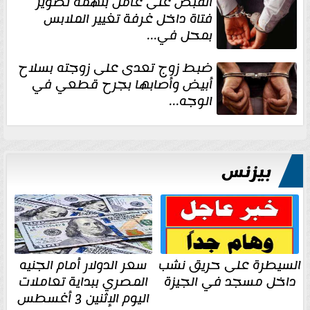
القبض على عامل بتهمة تصوير
فتاة داخل غرفة تغيير الملابس
بمحل في...
ضبط زوج تعدى على زوجته بسلاح
أبيض وأصابها بجرح قطعي في
الوجه...
بيزنس
السيطرة على حريق نشب
سعر الدولار أمام الجنيه
داخل مسجد في الجيزة
المصري ببداية تعاملات
اليوم الإثنين 3 أغسطس