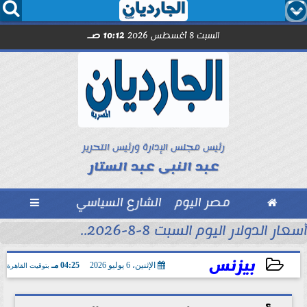




السبت 8 أغسطس 2026
10:12 صـ
رئيس مجلس الإدارة ورئيس التحرير
عبد النبى عبد الستار

مصر اليوم
الشارع السياسي

أسعار الدولار اليوم السبت 8-8-2026..
بيزنس
الإثنين، 6 يوليو 2026
04:25 مـ
بتوقيت القاهرة
2026-07-06 16:25:15