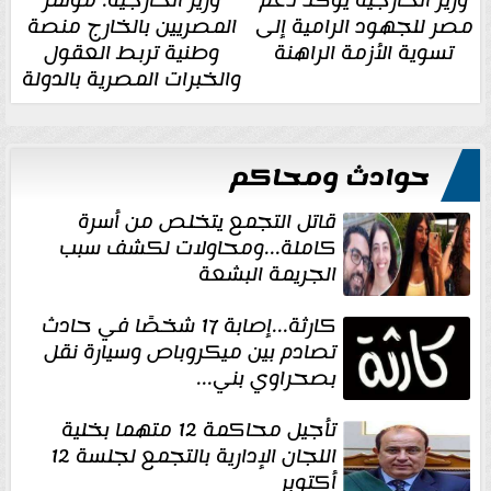
وزير الخارجية يؤكد دعم
وزير الخارجية: مؤتمر
مصر للجهود الرامية إلى
المصريين بالخارج منصة
تسوية الأزمة الراهنة
وطنية تربط العقول
والخبرات المصرية بالدولة
حوادث ومحاكم
قاتل التجمع يتخلص من أسرة
كاملة...ومحاولات لكشف سبب
الجريمة البشعة
كارثة...إصابة 17 شخصًا في حادث
تصادم بين ميكروباص وسيارة نقل
بصحراوي بني...
تأجيل محاكمة 12 متهما بخلية
اللجان الإدارية بالتجمع لجلسة 12
أكتوبر