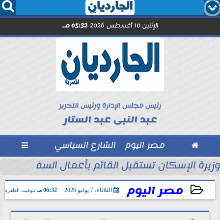




الإثنين 10 أغسطس 2026
05:32 مـ
رئيس مجلس الإدارة ورئيس التحرير
عبد النبى عبد الستار

مصر اليوم
الشارع السياسي

حين تصنع الأمانة ما...
وزيرة الإسكان تستقبل القائم بأعمال السفير الأمر
مصر اليوم
الثلاثاء، 7 يوليو 2026
06:32 مـ
بتوقيت القاهرة
2026-07-07 18:32:15