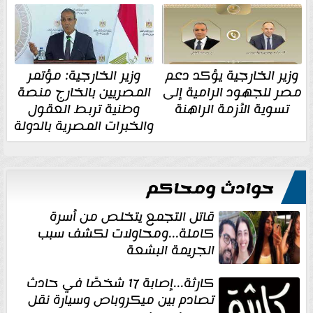
وزير الخارجية يؤكد دعم
وزير الخارجية: مؤتمر
مصر للجهود الرامية إلى
المصريين بالخارج منصة
تسوية الأزمة الراهنة
وطنية تربط العقول
والخبرات المصرية بالدولة
حوادث ومحاكم
قاتل التجمع يتخلص من أسرة
كاملة...ومحاولات لكشف سبب
الجريمة البشعة
كارثة...إصابة 17 شخصًا في حادث
تصادم بين ميكروباص وسيارة نقل