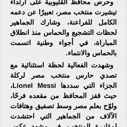
وحرص محافظ القليوبية على ارتداء
تيشيرت منتخب مصر، تعبيرًا عن دعمه
الكامل للفراعنة، وشارك الجماهير
لحظات التشجيع والحماس منذ انطلاق
المباراة، في أجواء وطنية اتسمت
بالحماس والانتماء.
وشهدت الفعالية لحظة استثنائية مع
تصدي حارس منتخب مصر لركلة
الجزاء التي سددها Lionel Messi،
حيث قفز المحافظ من مقعده فرحًا،
ولوّح بعلم مصر وسط تصفيق وهتافات
الآلاف من الجماهير التي احتشدت
لمؤازرة المنتخب، في مشهد عكس