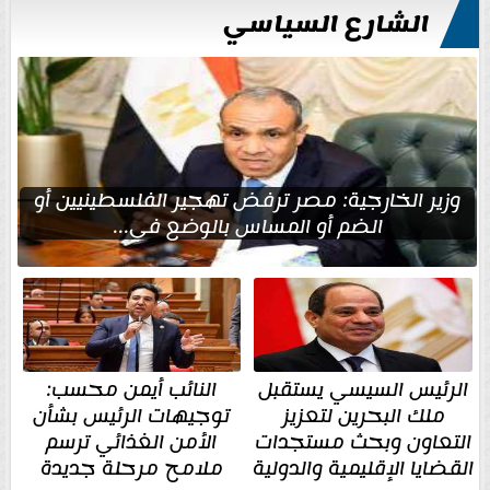
الشارع السياسي
وزير الخارجية: مصر ترفض تهجير الفلسطينيين أو
الضم أو المساس بالوضع في...
الرئيس السيسي يستقبل
النائب أيمن محسب:
ملك البحرين لتعزيز
توجيهات الرئيس بشأن
التعاون وبحث مستجدات
الأمن الغذائي ترسم
القضايا الإقليمية والدولية
ملامح مرحلة جديدة