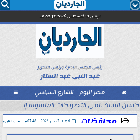




الإثنين 10 أغسطس 2026
02:51 مـ
رئيس مجلس الإدارة ورئيس التحرير
عبد النبى عبد الستار

مصر اليوم
الشارع السياسي

حسين السيد ينفي التصريحات المنسوبة إليه.. والزم
محافظات
الثلاثاء، 7 يوليو 2026
07:48 مـ
بتوقيت القاهرة
2026-07-07 19:48:54