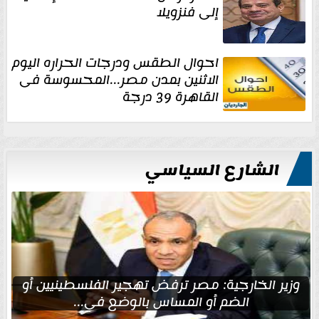
إلى فنزويلا
احوال الطقس ودرجات الحراره اليوم
الاثنين بمدن مصر...المحسوسة فى
القاهرة 39 درجة
الشارع السياسي
وزير الخارجية: مصر ترفض تهجير الفلسطينيين أو
الضم أو المساس بالوضع في...