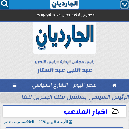




الخميس 6 أغسطس 2026
09:36 صـ
رئيس مجلس الإدارة ورئيس التحرير
عبد النبى عبد الستار

مصر اليوم
الشارع السياسي

تحاد السكندري فى الأسبوع الأول
الرئيس السيسي يستقبل ملك البحرين لتعزيز التعاو
اخبار الملاعب
الأربعاء، 8 يوليو 2026
06:41 صـ
بتوقيت القاهرة
2026-07-08 06:41:18