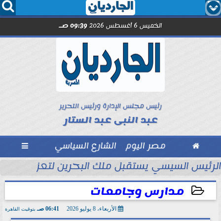




الخميس 6 أغسطس 2026
09:39 صـ
رئيس مجلس الإدارة ورئيس التحرير
عبد النبى عبد الستار

مصر اليوم
الشارع السياسي

تحاد السكندري فى الأسبوع الأول
الرئيس السيسي يستقبل ملك البحرين لتعزيز التعاو
مدارس وجامعات
الأربعاء، 8 يوليو 2026
06:41 صـ
بتوقيت القاهرة
2026-07-08 06:41:45