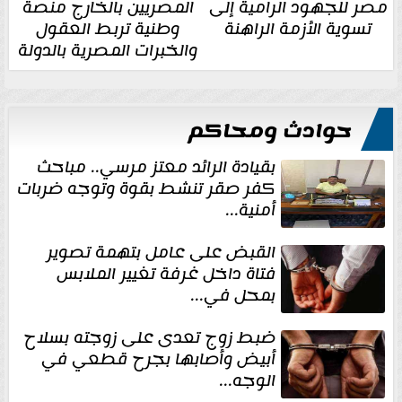
مصر للجهود الرامية إلى
المصريين بالخارج منصة
تسوية الأزمة الراهنة
وطنية تربط العقول
والخبرات المصرية بالدولة
حوادث ومحاكم
بقيادة الرائد معتز مرسي.. مباحث
كفر صقر تنشط بقوة وتوجه ضربات
أمنية...
القبض على عامل بتهمة تصوير
فتاة داخل غرفة تغيير الملابس
بمحل في...
ضبط زوج تعدى على زوجته بسلاح
أبيض وأصابها بجرح قطعي في
الوجه...