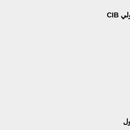
 CIB
ول