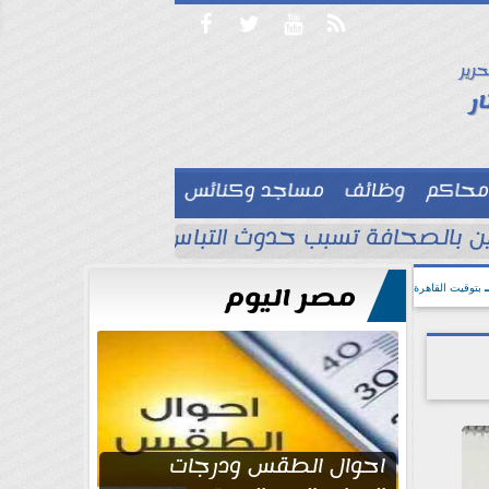




حرير

ر
محاكم
وظائف
مساجد وكنائس

لين بالصحافة تسبب حدوث التباس ويجب تصحيح ا
مصر اليوم
بتوقيت القاهرة
احوال الطقس ودرجات