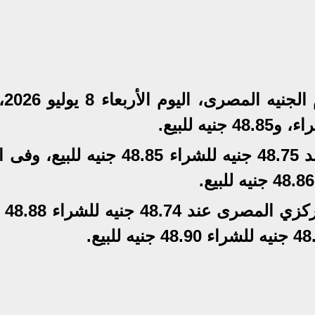
استقر سعر 
وثبت سعر الدولار في بنك مصرعند 48.75 جنيه للشراء 48.85 جنيه لل
واستقر سعر ا