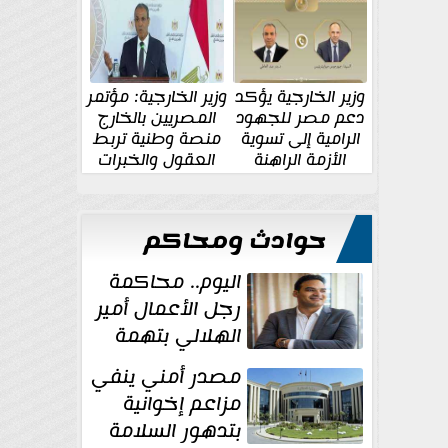
الإقليمية والدولية
جديدة
وزير الخارجية يؤكد
وزير الخارجية: مؤتمر
دعم مصر للجهود
المصريين بالخارج
الرامية إلى تسوية
منصة وطنية تربط
الأزمة الراهنة
العقول والخبرات
المصرية بالدولة
حوادث ومحاكم
اليوم.. محاكمة
رجل الأعمال أمير
الهلالي بتهمة
غسل الأموال
مصدر أمني ينفي
مزاعم إخوانية
بتدهور السلامة