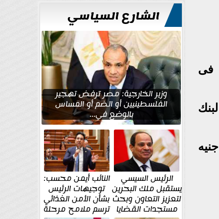
الشارع السياسي
الدولار الأمريكى أمام الجنيه المصرى، اليوم الأربعاء 8 يوليو 2026، فى
وزير الخارجية: مصر ترفض تهجير
الفلسطينيين أو الضم أو المساس
بيع، وفى البنك
بالوضع في...
لدولار فى البنك المركزي المصرى عند 48.74 جنيه للشراء 48.88 جنيه
الرئيس السيسي
النائب أيمن محسب:
يستقبل ملك البحرين
توجيهات الرئيس
لتعزيز التعاون وبحث
بشأن الأمن الغذائي
مستجدات القضايا
ترسم ملامح مرحلة