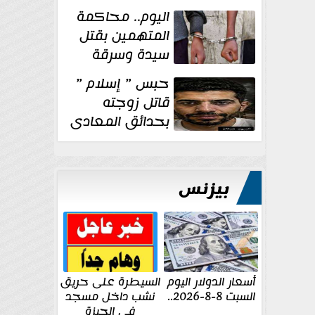
الإنشائية لأحد
اليوم.. محاكمة
مراكز الإصلاح والتأهيل
المتهمين بقتل
سيدة وسرقة
ذهبها في بولاق
حبس ” إسلام ”
الدكرور
قاتل زوجته
بحدائق المعادى
١٥ يوم أخرى
على...
بيزنس
أسعار الدولار اليوم
السيطرة على حريق
السبت 8-8-2026..
نشب داخل مسجد
في الجيزة