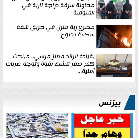
محاولة سرقة دراجة نارية في
المنوفية
مصرع ربة منزل في حريق شقة
سكنية بطوخ
بقيادة الرائد معتز مرسي.. مباحث
كفر صقر تنشط بقوة وتوجه ضربات
أمنية...
بيزنس