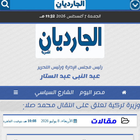




الجمعة 7 أغسطس 2026
11:32 مـ
رئيس مجلس الإدارة ورئيس التحرير
عبد النبى عبد الستار

مصر اليوم
الشارع السياسي

ى الرئيس التشادي
وزيرة تركية تعلق على انتقال محمد صلاح إلى طراب
مقالات
الأربعاء، 8 يوليو 2026
10:08 مـ
بتوقيت القاهرة
2026-07-08 22:08:00