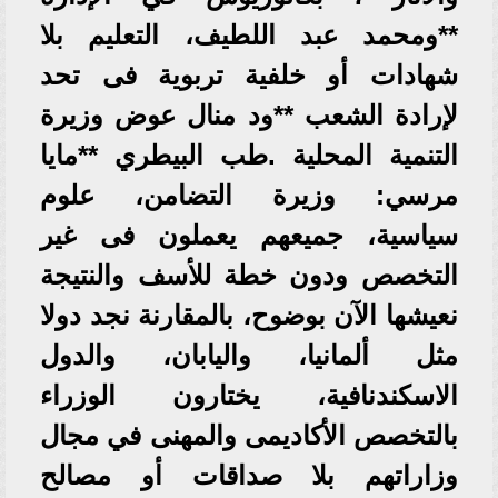
**ومحمد عبد اللطيف، التعليم بلا
شهادات أو خلفية تربوية فى تحد
لإرادة الشعب **ود منال عوض وزيرة
التنمية المحلية .طب البيطري **مايا
مرسي: وزيرة التضامن، علوم
سياسية، جميعهم يعملون فى غير
التخصص ودون خطة للأسف والنتيجة
نعيشها الآن بوضوح، بالمقارنة نجد دولا
مثل ألمانيا، واليابان، والدول
الاسكندنافية، يختارون الوزراء
بالتخصص الأكاديمى والمهنى في مجال
وزاراتهم بلا صداقات أو مصالح