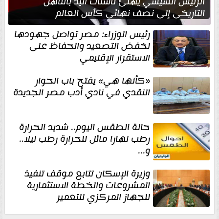
الرئيس السيسي يهنئ ناشئات اليد بالتأهل
التاريخي إلى نصف نهائي كأس العالم
رئيس الوزراء: مصر تواصل جهودها
لخفض التصعيد والحفاظ على
الاستقرار الإقليمي
«كأنها هي» يفتح باب الحوار
النقدي في نادي أدب مصر الجديدة
حالة الطقس اليوم.. شديد الحرارة
رطب نهارا مائل للحرارة رطب ليلا..
و...
وزيرة الإسكان تتابع موقف تنفيذ
المشروعات والخطة الاستثمارية
للجهاز المركزي للتعمير