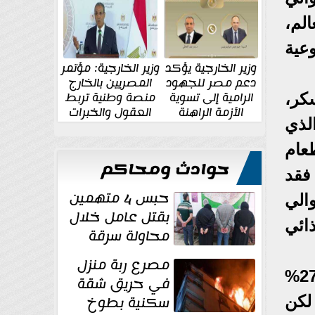
الإقليمية والدولية
جديدة
ي العالم،
عية
وزير الخارجية يؤكد
وزير الخارجية: مؤتمر
دعم مصر للجهود
المصريين بالخارج
الرامية إلى تسوية
منصة وطنية تربط
كر،
الأزمة الراهنة
العقول والخبرات
لذي
المصرية بالدولة
عام
حوادث ومحاكم
فقد
حبس 4 متهمين
الي
بقتل عامل خلال
ذائي
محاولة سرقة
دراجة نارية في
مصرع ربة منزل
المنوفية
وبالمثل فإن علماء الفلك عندما يذكرون لغز المادة المظلمة والتي تشكل حوالي 27%
في حريق شقة
سكنية بطوخ
لكن