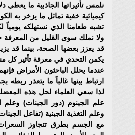
نلمس تأثيراتها الجاذبية ما يعطي دل
كيميائية خفية تماثل ما يزخر به ال
تشبه طعامنا الذي نستهلكه يومياً لك
ولا نملك سوى القليل من المعرفة حو
قد يعزز بعضها الصحة، بينما قد يز
يكمن التحدي في معرفة تأثير كل منه
عندما يحلل الباحثون الأمراض فإن
ارتباط بينها غالباً ما يتعذر ربطه 
لذا سعي العلماء لحل هذه المعضلة
علم الجينوم (دور الجينات) وعلم ال
وعلم التغذية الجينية (تفاعل الجينا
مع الجسم بطرق تتجاوز السعرات ا