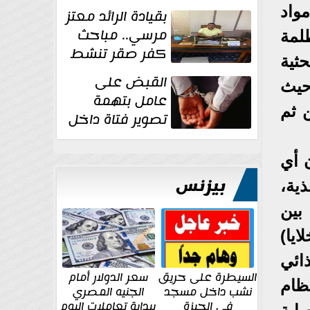
مواد
بقيادة الرائد معتز
مرسي.. مباحث
ظلمة
كفر صقر تنشط
حثية
بقوة وتوجه
القبض على
حيث
ضربات أمنية...
عامل بتهمة
 ثم
تصوير فتاة داخل
غرفة تغيير
الملابس بمحل في...
 أي
بيزنس
ذية،
بين
ايا)
ذائي
السيطرة على حريق
سعر الدولار أمام
ظام
نشب داخل مسجد
الجنيه المصري
في الجيزة
ببداية تعاملات اليوم