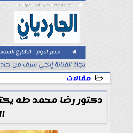

الجمعة 7 أغسطس 2026
12:58 مـ

مصر اليوم
الشارع السيا
بيزنس
قطاع الصحي
نجاة الفنانة إنجي شرف من حاد
مقالات
2026-07-09 13:52:55
دكتور رضا محمد طه يكتب
ال