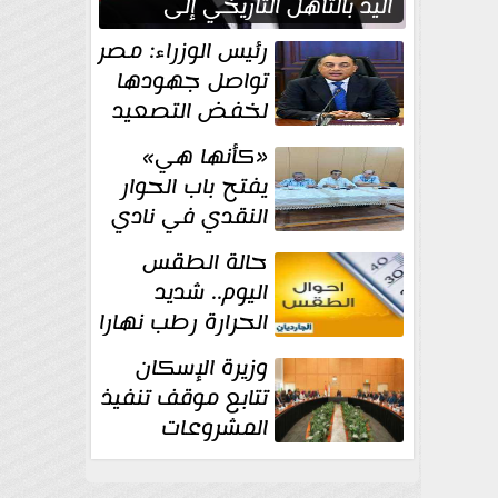
اليد بالتأهل التاريخي إلى
نصف نهائي كأس العالم
رئيس الوزراء: مصر
تواصل جهودها
لخفض التصعيد
والحفاظ على
«كأنها هي»
الاستقرار الإقليمي
يفتح باب الحوار
النقدي في نادي
أدب مصر الجديدة
حالة الطقس
اليوم.. شديد
الحرارة رطب نهارا
مائل للحرارة رطب
وزيرة الإسكان
ليلا.. و...
تتابع موقف تنفيذ
المشروعات
والخطة
الاستثمارية للجهاز المركزي