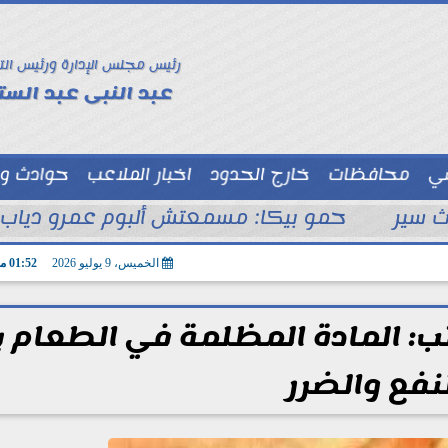
رئيس مجلس الإدارة ورئيس الت
عبد النبى عبد الستا
سي
محافظات
خارج الحدود
اخبار الملاعب
حوادث و
توك شو
ث سير
حمو بيكا: مسمعتش ألبوم عمرو دياب.
الخميس، 9 يوليو 2026
01:52 مـ
: المادة المظلمة في الطعام ب
نفع والضرر