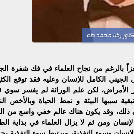
تور رضا محمد طه
لغزاً بالرغم من نجاح العلماء في فك شفرة الج
يد التسلسل الجيني الكامل للإنسان وعليه فقد توقع الكث
نها، وتبقى نسبة 90% المتبقية سببها البيئة و نمط الحياة وبالأخص ا
في ذلك، وقد يكون هناك عالم خفي واسع من الم
الإنسان ومن ثم لا يزال العلماء في بداية ال
إنسان وسوء التغذية، ويرتبط سوء التغذية بحو