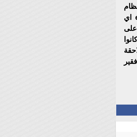
نظام
الغذائي تفعيل أو تعطيل عمل الجينات فيما يعرف بالوراثة اللاجينية epigenetic اي
على
نوا
حقة
قير