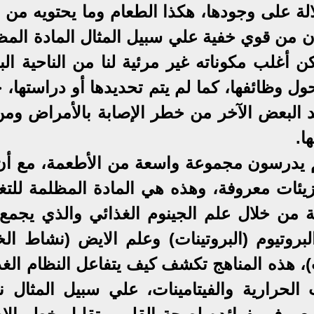
الة على وجودها، هكذا الطعام وما يحتويه من 
كون من قوي خفية علي سبيل المثال المادة الم
ن أغلب مكوناته غير مرئية لنا من الناحية الب
ل وظائفها، كما لم يتم تحديدها أو دراستها، 
يد البعض الآخر من خطر الإصابة بالأمراض ومن
ا.
هم يدرسون مجموعة واسعة من الأطعمة، مع أن
بجزيئات معروفة، وهذه هي المادة المظلمة للتغ
 من خلال علم الجينوم الغذائي والذي يجمع 
بروتيوم (البروتينات) وعلم الايض (نشاط الخل
ت)، هذه المناهج تكشف كيف يتفاعل النظام الغ
لحرارية والفيتامينات، علي سبيل المثال ن