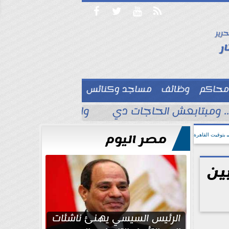




حرير

ر
محاكم
وظائف
مساجد وكنائس

. ومبتابعش الحاجات دي
وائل السنهورى يكتب 
مصر اليوم
بتوقيت القاهرة
ين
الرئيس السيسي يهنئ ناشئات