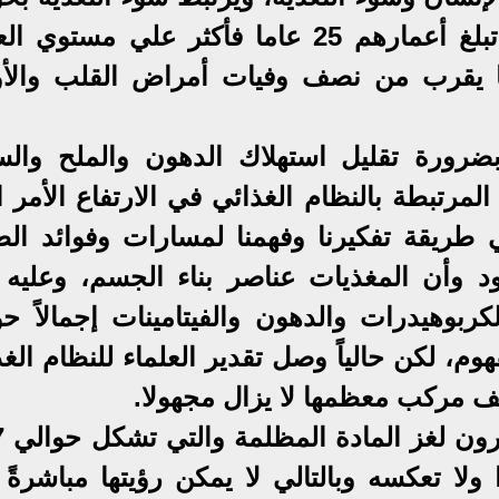
خمس الوفيات بين البالغين الذين تبلغ أعمارهم 25 عاما فأكثر علي مستو
ا يقرب من نصف وفيات أمراض القلب والأو
ضرورة تقليل استهلاك الدهون والملح والس
رتبطة بالنظام الغذائي في الارتفاع الأمر ا
طريقة تفكيرنا وفهمنا لمسارات وفوائد الط
د وأن المغذيات عناصر بناء الجسم، وعليه 
ربوهيدرات والدهون والفيتامينات إجمالاً حو
مفهوم، لكن حالياً وصل تقدير العلماء للنظام الغ
لا تعكسه وبالتالي لا يمكن رؤيتها مباشرةً 