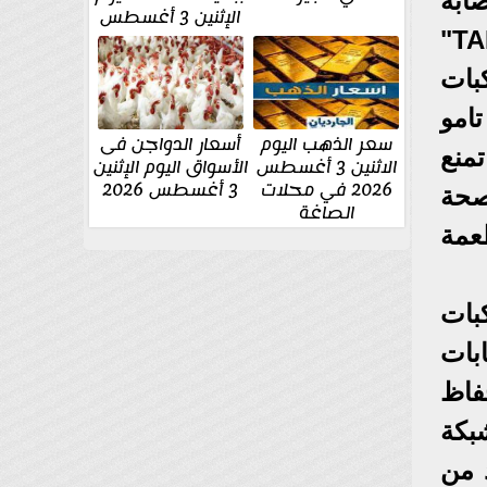
ابة
الإثنين 3 أغسطس
بأمراض القلب، رأي الباحثون أن سر فعالية يمكن في جزيء يسمي "تامو TAMO"
كبات
امو
سعر الذهب اليوم
أسعار الدواجن فى
تمنع
الاثنين 3 أغسطس
الأسواق اليوم الإثنين
2026 في محلات
3 أغسطس 2026
لصحة
الصاغة
عمة
كبات
ابات
فاظ
بكة
 من