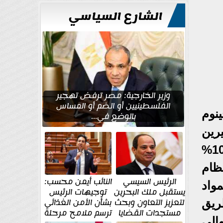
للتعمير
الشارع السياسي
وزير الخارجية: مصر ترفض تهجير
الفلسطينيين أو الضم أو المساس
ينوم
بالوضع في...
يرين
أن ينتج عن ذلك الكشف عن أسرار الأمراض، لكن علم الوراثة لم يفسر سوي 10%
لنظام
الرئيس السيسي
النائب أيمن محسب:
واد
يستقبل ملك البحرين
توجيهات الرئيس
لتعزيز التعاون وبحث
بشأن الأمن الغذائي
طريق
مستجدات القضايا
ترسم ملامح مرحلة
الي