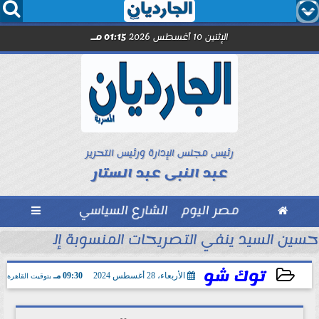




الإثنين 10 أغسطس 2026
01:15 مـ
رئيس مجلس الإدارة ورئيس التحرير
عبد النبى عبد الستار

مصر اليوم
الشارع السياسي

حسين السيد ينفي التصريحات المنسوبة إليه.. والزم
توك شو
الأربعاء، 28 أغسطس 2024
09:30 مـ
بتوقيت القاهرة
2024-08-28 21:30:16