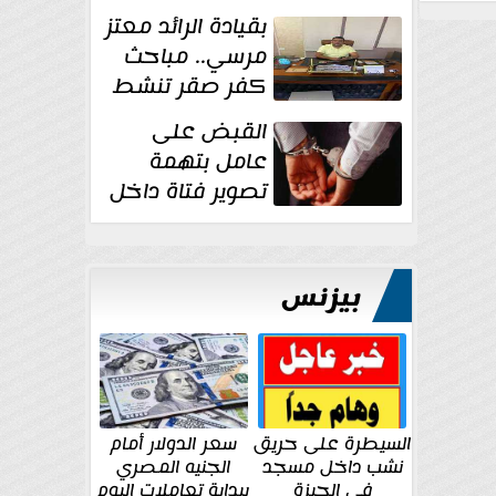
بقيادة الرائد معتز
مرسي.. مباحث
كفر صقر تنشط
بقوة وتوجه
القبض على
ضربات أمنية...
عامل بتهمة
تصوير فتاة داخل
غرفة تغيير
الملابس بمحل في...
بيزنس
السيطرة على حريق
سعر الدولار أمام
نشب داخل مسجد
الجنيه المصري
في الجيزة
ببداية تعاملات اليوم