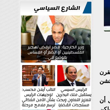
للتعمير
الشارع السياسي
وزير الخارجية: مصر ترفض تهجير
الفلسطينيين أو الضم أو المساس
بالوضع في...
قرن
تشن
الرئيس السيسي
النائب أيمن محسب:
يستقبل ملك البحرين
توجيهات الرئيس
لتعزيز التعاون وبحث
بشأن الأمن الغذائي
 أن
مستجدات القضايا
ترسم ملامح مرحلة
لكن