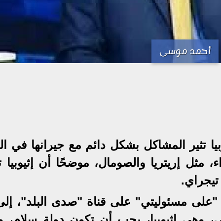
أحمد موسى
يا تثير المشاكل بشكل دائم مع جيرانها في ال
، مثل إريتريا والصومال، موضحًا أن إثيوبيا 
تيجراي.
"على مسئوليتي" على قناة "صدى البلد"، إلى
قي، وهي إثيوبيا، يجب أن تكون دولة سلام، و