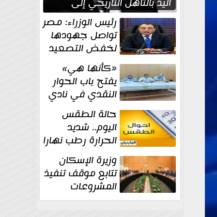
اليد بالتأهل التاريخي إلى
نصف نهائي كأس العالم
رئيس الوزراء: مصر
تواصل جهودها
لخفض التصعيد
والحفاظ على
«كأنها هي»
الاستقرار الإقليمي
يفتح باب الحوار
النقدي في نادي
أدب مصر الجديدة
حالة الطقس
اليوم.. شديد
الحرارة رطب نهارا
مائل للحرارة رطب
وزيرة الإسكان
ليلا.. و...
تتابع موقف تنفيذ
المشروعات
والخطة
الاستثمارية للجهاز المركزي