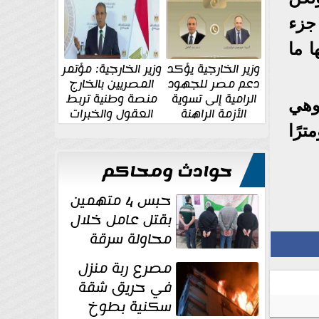
الإقليمية والدولية
جديدة
جزء
 ما
وزير الخارجية يؤكد
وزير الخارجية: مؤتمر
دعم مصر للجهود
المصريين بالخارج
الرامية إلى تسوية
منصة وطنية تربط
وهي
الأزمة الراهنة
العقول والخبرات
المصرية بالدولة
إليها لبناء ميناء على مساحة 20 كيلومترًا
حوادث ومحاكم
حبس 4 متهمين
بقتل عامل خلال
محاولة سرقة
دراجة نارية في
مصرع ربة منزل
المنوفية
في حريق شقة
سكنية بطوخ