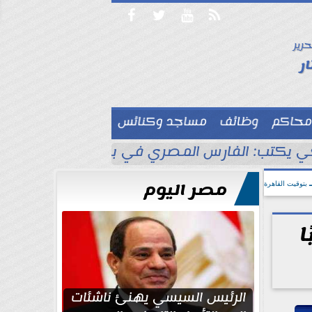




حرير

ر
محاكم
وظائف
مساجد وكنائس

 يكتب: الفارس المصري في بلاد الأناضول
ط
مصر اليوم
بتوقيت القاهرة
ا
الرئيس السيسي يهنئ ناشئات