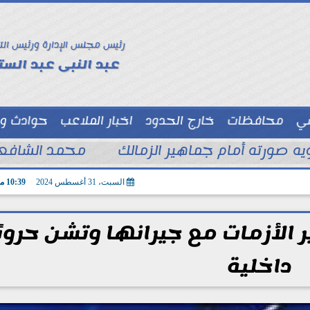
رئيس مجلس الإدارة ورئيس الت
عبد النبى عبد الستا
سي
محافظات
خارج الحدود
اخبار الملاعب
حوادث و
توك شو
ويه صورته أمام جماهير الزمالك
محمد الشافعي
السبت، 31 أغسطس 2024
10:39 مـ
ر الأزمات مع جيرانها وتشن حروبً
داخلية