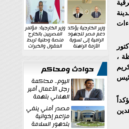
الإقليمية والدولية
جديدة
قية
ينة
ءات
وزير الخارجية يؤكد
وزير الخارجية: مؤتمر
دعم مصر للجهود
المصريين بالخارج
الرامية إلى تسوية
منصة وطنية تربط
الأزمة الراهنة
العقول والخبرات
تور
المصرية بالدولة
ة ،
كريم
حوادث ومحاكم
ئيس
اليوم.. محاكمة
رجل الأعمال أمير
الهلالي بتهمة
داً
غسل الأموال
مصدر أمني ينفي
دين
مزاعم إخوانية
بتدهور السلامة