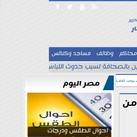




حرير

ر
محاكم
وظائف
مساجد وكنائس

لين بالصحافة تسبب حدوث التباس ويجب تصحيح ا
مصر اليوم
بتوقيت القاهرة
 من
احوال الطقس ودرجات