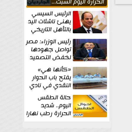
الحراره اليوم السبت...
العظمى في القاهره 36
الرئيس السيسي
درجة
يهنئ ناشئات اليد
بالتأهل التاريخي
إلى نصف نهائي
رئيس الوزراء: مصر
كأس العالم
تواصل جهودها
لخفض التصعيد
والحفاظ على
«كأنها هي»
الاستقرار الإقليمي
يفتح باب الحوار
النقدي في نادي
أدب مصر الجديدة
حالة الطقس
اليوم.. شديد
الحرارة رطب نهارا
مائل للحرارة رطب
ليلا.. و...