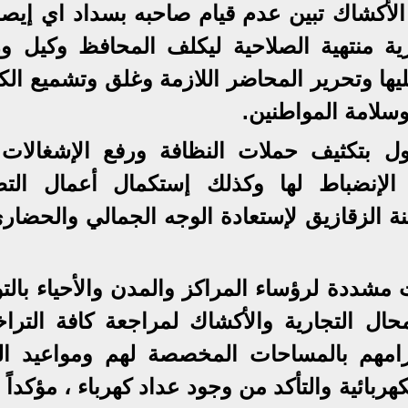
الأكشاك تبين عدم قيام صاحبه بسداد اي إيصا
ة منتهية الصلاحية ليكلف المحافظ وكيل وز
يها وتحرير المحاضر اللازمة وغلق وتشميع ال
سلامة المواطنين.
 بتكثيف حملات النظافة ورفع الإشغالات
ة الإنضباط لها وكذلك إستكمال أعمال التط
نة الزقازيق لإستعادة الوجه الجمالي والحضار
مشددة لرؤساء المراكز والمدن والأحياء بالتو
محال التجارية والأكشاك لمراجعة كافة الترا
تزامهم بالمساحات المخصصة لهم ومواعيد ال
بائية والتأكد من وجود عداد كهرباء ، مؤكداً