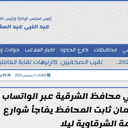
رئيس مجلس الإدارة ورئيس الت
عبد النبى عبد الستا
سي
محافظات
خارج الحدود
اخبار الملاعب
حوادث و
توك شو
نقيب الصحفيين: كارنيهات نقابة العام
الثلاثاء، 3 سبتمبر 2024
03:30 مـ
ي محافظ الشرقية عبر الواتساب
ان ثابت المحافظ يفاجأ شوارع
 الشرقاوية ليلا