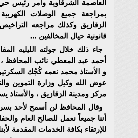
العاصمة الشرقاوية وأمر رئيس حي 
بمراجعة جميع الوصلات الكهربية ا
الزقازيق وكذلك مراجعه التراخيص 
قانونية حيال المخالفين ...
جاء ذلك خلال جولته الليليه المف
أحمد عبد المعطي نائب المحافظ ، و
و الأستاذ محمد نعمه كُجُك السكرتي
عوض الله وكيل وزارة التموين والتج
مركز ومدينة الزقازيق ، والأستاذ 
وقال المحافظ لن أسمح لأحد بسرقة 
أننا جميعاً نعمل للصالح العام و
للإرتقاء بكافة الخدمات المقدمة لأبن