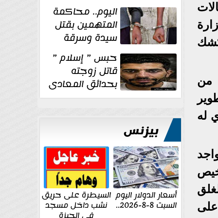
الإنشائية لأحد
لات
اليوم.. محاكمة
مراكز الإصلاح والتأهيل
المتهمين بقتل
ارة
سيدة وسرقة
كشك
ذهبها في بولاق
حبس ” إسلام ”
الدكرور
قاتل زوجته
 من
بحدائق المعادى
١٥ يوم أخرى
وير
على...
ي له
بيزنس
اجد
خيص
غلق
أسعار الدولار اليوم
السيطرة على حريق
السبت 8-8-2026..
نشب داخل مسجد
 على
في الجيزة