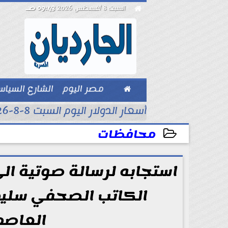

السبت 8 أغسطس 2026
09:43 صـ

مصر اليوم
الشارع السيا
بيزنس
أسعار الدولار اليوم السبت 8-8-2026..
محافظات
2024-09-03 15:30:31
استجابه لرسالة صوتية ال
الكاتب الصحفي سليم
العاصمة