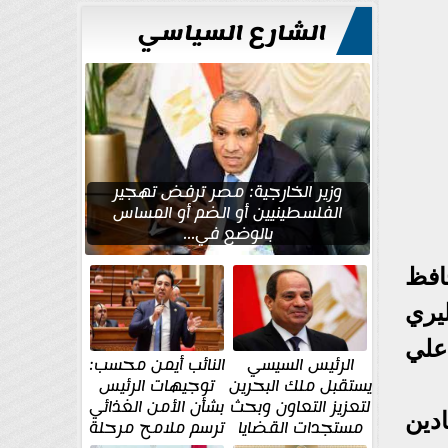
الشارع السياسي
وزير الخارجية: مصر ترفض تهجير
الفلسطينيين أو الضم أو المساس
بالوضع في...
افظ
يري
علي
الرئيس السيسي
النائب أيمن محسب:
يستقبل ملك البحرين
توجيهات الرئيس
لتعزيز التعاون وبحث
بشأن الأمن الغذائي
دين
مستجدات القضايا
ترسم ملامح مرحلة