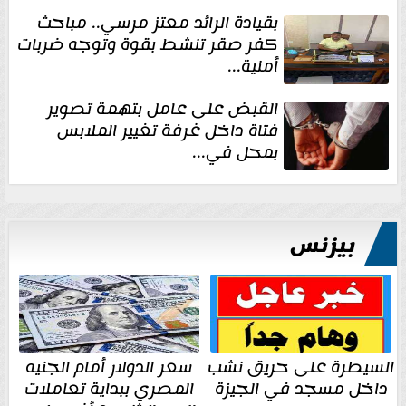
بقيادة الرائد معتز مرسي.. مباحث
كفر صقر تنشط بقوة وتوجه ضربات
أمنية...
القبض على عامل بتهمة تصوير
فتاة داخل غرفة تغيير الملابس
بمحل في...
بيزنس
السيطرة على حريق نشب
سعر الدولار أمام الجنيه
داخل مسجد في الجيزة
المصري ببداية تعاملات