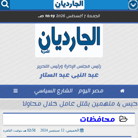




الجمعة 7 أغسطس 2026
10:19 صـ
رئيس مجلس الإدارة ورئيس التحرير
عبد النبى عبد الستار

مصر اليوم
الشارع السياسي

حبس 4 متهمين بقتل عامل خلال محاولة سرقة دراجة نارية في المنوفية
ود ..” محمد...
محافظات
الخميس، 12 سبتمبر 2024
12:51 مـ
بتوقيت القاهرة
2024-09-12 12:51:04