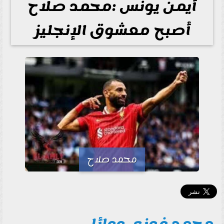
أيمن يونس :محمد صلاح
أصبح معشوق الإنجليز
محمد صلاح
محمد فوزى ووائل