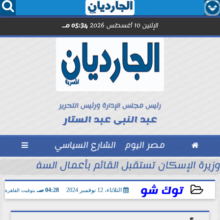




الإثنين 10 أغسطس 2026
05:34 مـ
رئيس مجلس الإدارة ورئيس التحرير
عبد النبى عبد الستار

مصر اليوم
الشارع السياسي

حين تصنع الأمانة ما...
وزيرة الإسكان تستقبل القائم بأعمال السفير الأمر
توك شو
الثلاثاء، 12 نوفمبر 2024
04:28 صـ
بتوقيت القاهرة
2024-11-12 04:28:27