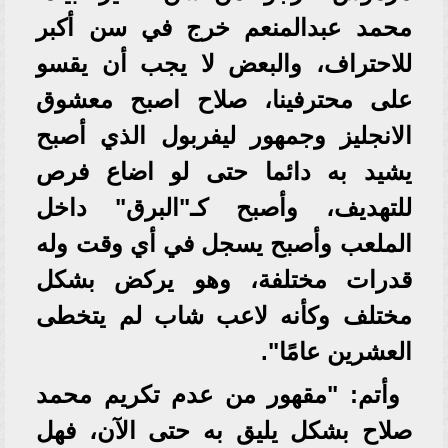
محمد عبدالمنعم خرج في سن أكبر
للاحتراف، والبعض لا يجب أن يقسو
على محترفينا، صلاح اصبح معشوق
الانجليز وجمهور ليفربول الذي أصبح
يشيد به دائما حتى لو اضاع فرص
للتهديف، وأصبح كـ"البرق" داخل
الملعب وأصبح يسجل في أي وقت وله
قدرات مختلفة، وهو يركض بشكل
مختلف وكأنه لاعب شاب لم يتخطى
العشرين عامًا".
وأتم: "مقهور من عدم تكريم محمد
صلاح بشكل يليق به حتى الآن، فهل