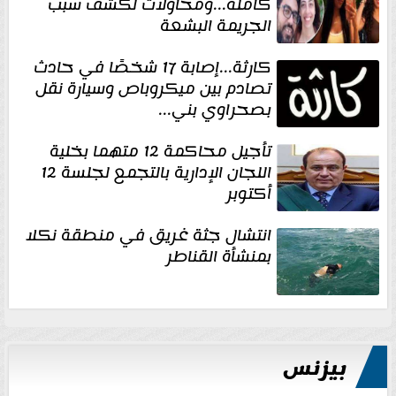
كاملة...ومحاولات لكشف سبب
الجريمة البشعة
كارثة...إصابة 17 شخصًا في حادث
تصادم بين ميكروباص وسيارة نقل
بصحراوي بني...
تأجيل محاكمة 12 متهما بخلية
اللجان الإدارية بالتجمع لجلسة 12
أكتوبر
انتشال جثة غريق في منطقة نكلا
بمنشأة القناطر
بيزنس